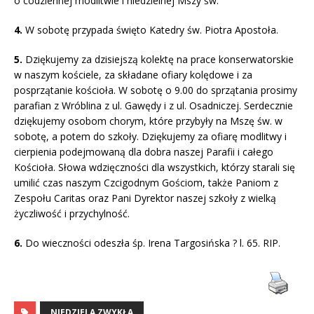
o codziennej modlitwie i niedzielnej Mszy św.
4.
W sobotę przypada święto Katedry św. Piotra Apostoła.
5.
Dziękujemy za dzisiejszą kolektę na prace konserwatorskie
w naszym kościele, za składane ofiary kolędowe i za
posprzątanie kościoła. W sobotę o 9.00 do sprzątania prosimy
parafian z Wróblina z ul. Gawędy i z ul. Osadniczej. Serdecznie
dziękujemy osobom chorym, które przybyły na Mszę św. w
sobotę, a potem do szkoły. Dziękujemy za ofiarę modlitwy i
cierpienia podejmowaną dla dobra naszej Parafii i całego
Kościoła. Słowa wdzięczności dla wszystkich, którzy starali się
umilić czas naszym Czcigodnym Gościom, także Paniom z
Zespołu Caritas oraz Pani Dyrektor naszej szkoły z wielką
życzliwość i przychylność.
6.
Do wieczności odeszła śp. Irena Targosińska ? l. 65. RIP.
NIEDZIELA ZWYKŁA