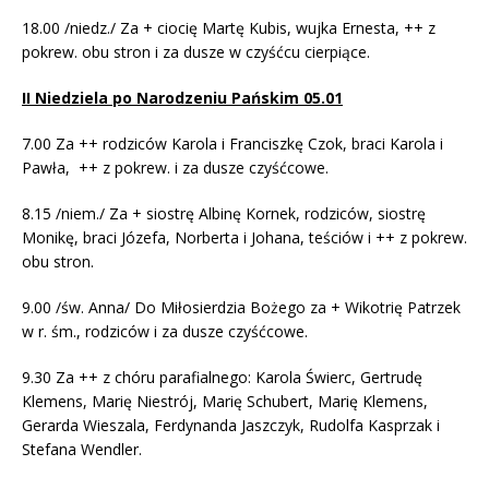
18.00 /niedz./ Za + ciocię Martę Kubis, wujka Ernesta, ++ z
pokrew. obu stron i za dusze w czyśćcu cierpiące.
II Niedziela po Narodzeniu Pańskim 05.01
7.00 Za ++ rodziców Karola i Franciszkę Czok, braci Karola i
Pawła, ++ z pokrew. i za dusze czyśćcowe.
8.15 /niem./ Za + siostrę Albinę Kornek, rodziców, siostrę
Monikę, braci Józefa, Norberta i Johana, teściów i ++ z pokrew.
obu stron.
9.00 /św. Anna/ Do Miłosierdzia Bożego za + Wikotrię Patrzek
w r. śm., rodziców i za dusze czyśćcowe.
9.30 Za ++ z chóru parafialnego: Karola Świerc, Gertrudę
Klemens, Marię Niestrój, Marię Schubert, Marię Klemens,
Gerarda Wieszala, Ferdynanda Jaszczyk, Rudolfa Kasprzak i
Stefana Wendler.