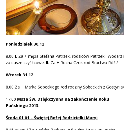
Poniedziałek 30.12
8.00
I.
Za + męża Stefana Patrzek, rodziców Patrzek i Wodarz i
za dusze czyśćcowe.
II.
Za + Rocha Czok /od Bractwa Róż./
Wtorek 31.12
8.00 Za + Marka Sobeckiego /od rodziny Sobeckich z Gostynia/
17.00
Msza Św. Dziękczynna na zakończenie Roku
Pańskiego 2013.
Środa 01.01 – Świętej Bożej Rodzicielki Maryi
8.15 /niem./ Za + córkę Barbarę w 8 r. śm. i z ok. ur., męża