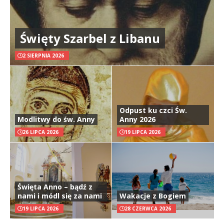
Święty Szarbel z Libanu
2 SIERPNIA 2026
Odpust ku czci Św.
Modlitwy do św. Anny
Anny 2026
26 LIPCA 2026
19 LIPCA 2026
Święta Anno – bądź z
nami i módl się za nami
Wakacje z Bogiem
19 LIPCA 2026
28 CZERWCA 2026