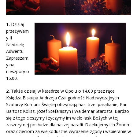
1.
Dzisiaj
przeżywam
y II
Niedzielę
Adwentu.
Zapraszam
y na
nieszpory o
15.00.
2.
Także dzisiaj w katedrze w Opolu o 14.00 przez ręce
Księdza Biskupa Andrzeja Czai godność Nadzwyczajnych
Szafarzy Komunii Świętej otrzymają nasi trzej parafianie, Pan
Bartosz Kolisz, Józef Stefaniszyn i Waldemar Starosta. Bardzo
się z tego cieszymy i życzymy im wiele łask Bożych w tej
zaszczytnej posłudze dla naszej parafii. Dziękujemy ich Żonom
oraz dzieciom za wielkoduszne wyrażenie zgody i wspieranie w