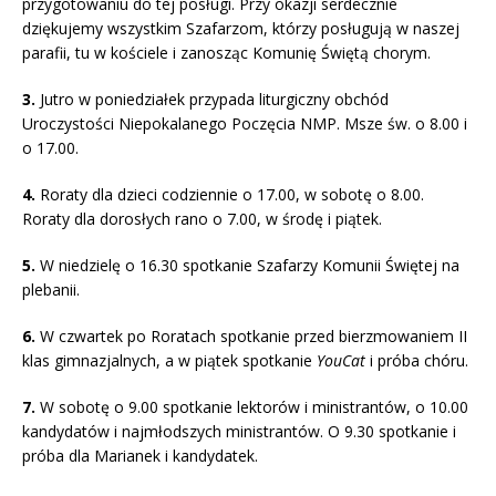
przygotowaniu do tej posługi. Przy okazji serdecznie
dziękujemy wszystkim Szafarzom, którzy posługują w naszej
parafii, tu w kościele i zanosząc Komunię Świętą chorym.
3.
Jutro w poniedziałek przypada liturgiczny obchód
Uroczystości Niepokalanego Poczęcia NMP. Msze św. o 8.00 i
o 17.00.
4.
Roraty dla dzieci codziennie o 17.00, w sobotę o 8.00.
Roraty dla dorosłych rano o 7.00, w środę i piątek.
5.
W niedzielę o 16.30 spotkanie Szafarzy Komunii Świętej na
plebanii.
6.
W czwartek po Roratach spotkanie przed bierzmowaniem II
klas gimnazjalnych, a w piątek spotkanie
YouCat
i próba chóru.
7.
W sobotę o 9.00 spotkanie lektorów i ministrantów, o 10.00
kandydatów i najmłodszych ministrantów. O 9.30 spotkanie i
próba dla Marianek i kandydatek.