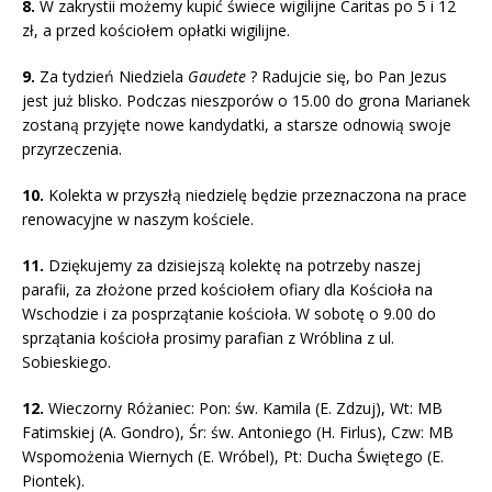
8.
W zakrystii możemy kupić świece wigilijne Caritas po 5 i 12
zł, a przed kościołem opłatki wigilijne.
9.
Za tydzień Niedziela
Gaudete
? Radujcie się, bo Pan Jezus
jest już blisko. Podczas nieszporów o 15.00 do grona Marianek
zostaną przyjęte nowe kandydatki, a starsze odnowią swoje
przyrzeczenia.
10.
Kolekta w przyszłą niedzielę będzie przeznaczona na prace
renowacyjne w naszym kościele.
11.
Dziękujemy za dzisiejszą kolektę na potrzeby naszej
parafii, za złożone przed kościołem ofiary dla Kościoła na
Wschodzie i za posprzątanie kościoła. W sobotę o 9.00 do
sprzątania kościoła prosimy parafian z Wróblina z ul.
Sobieskiego.
12.
Wieczorny Różaniec: Pon: św. Kamila (E. Zdzuj), Wt: MB
Fatimskiej (A. Gondro), Śr: św. Antoniego (H. Firlus), Czw: MB
Wspomożenia Wiernych (E. Wróbel), Pt: Ducha Świętego (E.
Piontek).