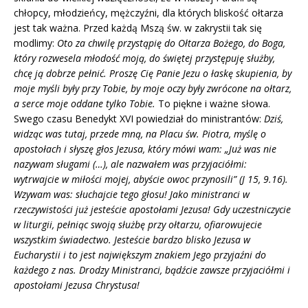
chłopcy, młodzieńcy, mężczyźni, dla których bliskość ołtarza
jest tak ważna. Przed każdą Mszą św. w zakrystii tak się
modlimy:
Oto za chwilę przystąpię do Ołtarza Bożego, do Boga,
który rozwesela młodość moją, do świętej przystępuję służby,
chcę ją dobrze pełnić. Proszę Cię Panie Jezu o łaskę skupienia, by
moje myśli były przy Tobie, by moje oczy były zwrócone na ołtarz,
a serce moje oddane tylko Tobie.
To piękne i ważne słowa.
Swego czasu Benedykt XVI powiedział do ministrantów:
Dziś,
widząc was tutaj, przede mną, na Placu św. Piotra, myślę o
apostołach i słyszę głos Jezusa, który mówi wam: „Już was nie
nazywam sługami (…), ale nazwałem was przyjaciółmi:
wytrwajcie w miłości mojej, abyście owoc przynosili” (J 15, 9.16).
Wzywam was: słuchajcie tego głosu! Jako ministranci w
rzeczywistości już jesteście apostołami Jezusa! Gdy uczestniczycie
w liturgii, pełniąc swoją służbę przy ołtarzu, ofiarowujecie
wszystkim świadectwo. Jesteście bardzo blisko Jezusa w
Eucharystii i to jest największym znakiem Jego przyjaźni do
każdego z nas. Drodzy Ministranci, bądźcie zawsze przyjaciółmi i
apostołami Jezusa Chrystusa!