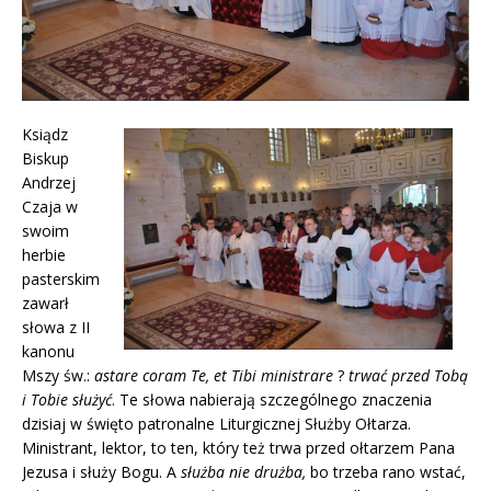
Ksiądz
Biskup
Andrzej
Czaja w
swoim
herbie
pasterskim
zawarł
słowa z II
kanonu
Mszy św.:
astare coram Te, et Tibi ministrare
?
trwać przed Tobą
i Tobie służyć
. Te słowa nabierają szczególnego znaczenia
dzisiaj w święto patronalne Liturgicznej Służby Ołtarza.
Ministrant, lektor, to ten, który też trwa przed ołtarzem Pana
Jezusa i służy Bogu. A
służba nie drużba,
bo trzeba rano wstać,