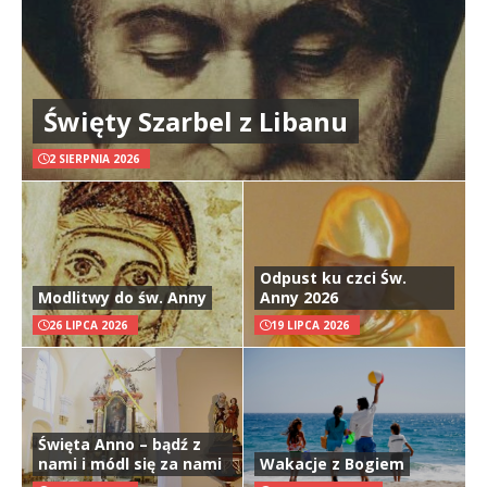
Święty Szarbel z Libanu
2 SIERPNIA 2026
Odpust ku czci Św.
Modlitwy do św. Anny
Anny 2026
26 LIPCA 2026
19 LIPCA 2026
Święta Anno – bądź z
nami i módl się za nami
Wakacje z Bogiem