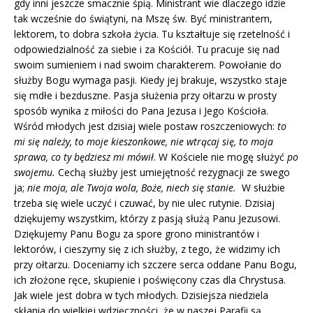
gdy inni jeszcze smacznie śpią. Ministrant wie dlaczego idzie
tak wcześnie do świątyni, na Mszę św. Być ministrantem,
lektorem, to dobra szkoła życia. Tu kształtuje się rzetelność i
odpowiedzialność za siebie i za Kościół. Tu pracuje się nad
swoim sumieniem i nad swoim charakterem. Powołanie do
służby Bogu wymaga pasji. Kiedy jej brakuje, wszystko staje
się mdłe i bezduszne. Pasja służenia przy ołtarzu w prosty
sposób wynika z miłości do Pana Jezusa i Jego Kościoła.
Wśród młodych jest dzisiaj wiele postaw roszczeniowych:
to
mi się należy, to moje kieszonkowe, nie wtrącaj się, to moja
sprawa, co ty będziesz mi mówił
. W Kościele nie mogę służyć
po
swojemu.
Cechą służby jest umiejętność rezygnacji ze swego
ja;
nie moja, ale Twoja wola, Boże, niech się stanie.
W służbie
trzeba się wiele uczyć i czuwać, by nie ulec rutynie. Dzisiaj
dziękujemy wszystkim, którzy z pasją służą Panu Jezusowi.
Dziękujemy Panu Bogu za spore grono ministrantów i
lektorów, i cieszymy się z ich służby, z tego, że widzimy ich
przy ołtarzu. Doceniamy ich szczere serca oddane Panu Bogu,
ich złożone ręce, skupienie i poświęcony czas dla Chrystusa.
Jak wiele jest dobra w tych młodych. Dzisiejsza niedziela
skłania do wielkiej wdzięczności, że w naszej Parafii są