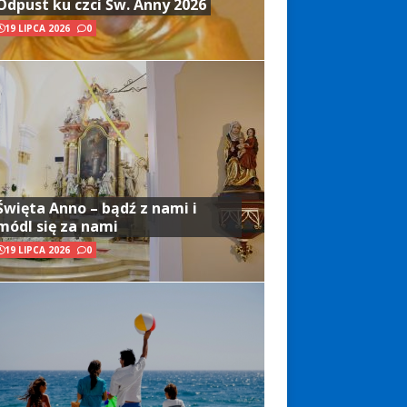
Odpust ku czci Św. Anny 2026
19 LIPCA 2026
0
Święta Anno – bądź z nami i
módl się za nami
19 LIPCA 2026
0