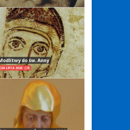
Modlitwy do św. Anny
26 LIPCA 2026
0