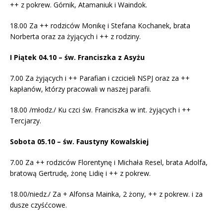
++ z pokrew. Górnik, Atamaniuk i Waindok.
18.00 Za ++ rodziców Monikę i Stefana Kochanek, brata
Norberta oraz za żyjących i ++ z rodziny.
I Piątek 04.10 – św. Franciszka z Asyżu
7.00 Za żyjących i ++ Parafian i czcicieli NSPJ oraz za ++
kapłanów, którzy pracowali w naszej parafii.
18.00 /młodz./ Ku czci św. Franciszka w int. żyjących i ++
Tercjarzy.
Sobota 05.10 – św. Faustyny Kowalskiej
7.00 Za ++ rodziców Florentynę i Michała Resel, brata Adolfa,
bratową Gertrudę, żonę Lidię i ++ z pokrew.
18.00/niedz./ Za + Alfonsa Mainka, 2 żony, ++ z pokrew. i za
dusze czyśćcowe.