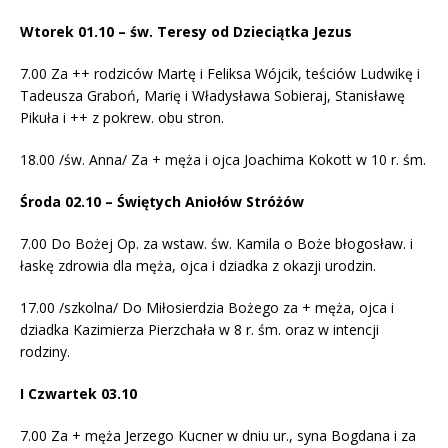
Wtorek 01.10 – św. Teresy od Dzieciątka Jezus
7.00 Za ++ rodziców Martę i Feliksa Wójcik, teściów Ludwikę i
Tadeusza Graboń, Marię i Władysława Sobieraj, Stanisławę
Pikuła i ++ z pokrew. obu stron.
18.00 /św. Anna/ Za + męża i ojca Joachima Kokott w 10 r. śm.
Środa 02.10 – Świętych Aniołów Stróżów
7.00 Do Bożej Op. za wstaw. św. Kamila o Boże błogosław. i
łaskę zdrowia dla męża, ojca i dziadka z okazji urodzin.
17.00 /szkolna/ Do Miłosierdzia Bożego za + męża, ojca i
dziadka Kazimierza Pierzchała w 8 r. śm. oraz w intencji
rodziny.
I Czwartek 03.10
7.00 Za + męża Jerzego Kucner w dniu ur., syna Bogdana i za