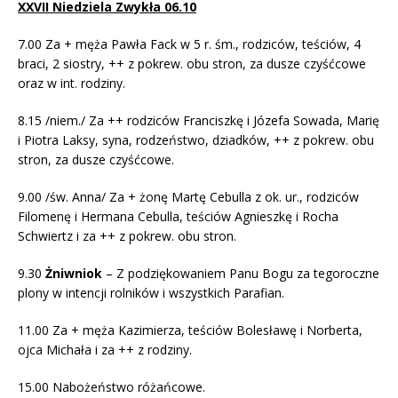
XXVII Niedziela Zwykła 06.10
7.00 Za + męża Pawła Fack w 5 r. śm., rodziców, teściów, 4
braci, 2 siostry, ++ z pokrew. obu stron, za dusze czyśćcowe
oraz w int. rodziny.
8.15 /niem./ Za ++ rodziców Franciszkę i Józefa Sowada, Marię
i Piotra Laksy, syna, rodzeństwo, dziadków, ++ z pokrew. obu
stron, za dusze czyśćcowe.
9.00 /św. Anna/ Za + żonę Martę Cebulla z ok. ur., rodziców
Filomenę i Hermana Cebulla, teściów Agnieszkę i Rocha
Schwiertz i za ++ z pokrew. obu stron.
9.30
Żniwniok
–
Z podziękowaniem Panu Bogu za tegoroczne
plony w intencji rolników i wszystkich Parafian.
11.00 Za + męża Kazimierza, teściów Bolesławę i Norberta,
ojca Michała i za ++ z rodziny.
15.00 Nabożeństwo różańcowe.