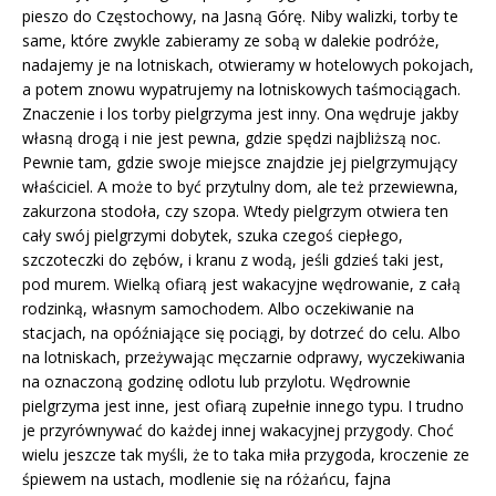
pieszo do Częstochowy, na Jasną Górę. Niby walizki, torby te
same, które zwykle zabieramy ze sobą w dalekie podróże,
nadajemy je na lotniskach, otwieramy w hotelowych pokojach,
a potem znowu wypatrujemy na lotniskowych taśmociągach.
Znaczenie i los torby pielgrzyma jest inny. Ona wędruje jakby
własną drogą i nie jest pewna, gdzie spędzi najbliższą noc.
Pewnie tam, gdzie swoje miejsce znajdzie jej pielgrzymujący
właściciel. A może to być przytulny dom, ale też przewiewna,
zakurzona stodoła, czy szopa. Wtedy pielgrzym otwiera ten
cały swój pielgrzymi dobytek, szuka czegoś ciepłego,
szczoteczki do zębów, i kranu z wodą, jeśli gdzieś taki jest,
pod murem. Wielką ofiarą jest wakacyjne wędrowanie, z całą
rodzinką, własnym samochodem. Albo oczekiwanie na
stacjach, na opóźniające się pociągi, by dotrzeć do celu. Albo
na lotniskach, przeżywając męczarnie odprawy, wyczekiwania
na oznaczoną godzinę odlotu lub przylotu. Wędrownie
pielgrzyma jest inne, jest ofiarą zupełnie innego typu. I trudno
je przyrównywać do każdej innej wakacyjnej przygody. Choć
wielu jeszcze tak myśli, że to taka miła przygoda, kroczenie ze
śpiewem na ustach, modlenie się na różańcu, fajna