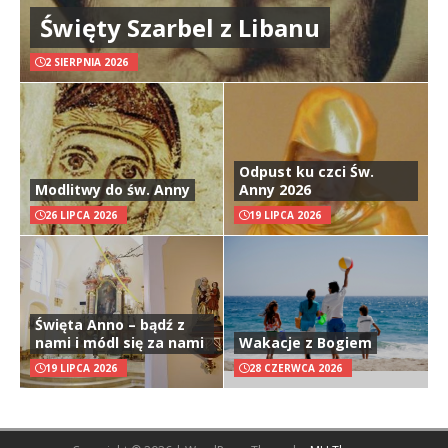
Święty Szarbel z Libanu
2 SIERPNIA 2026
Odpust ku czci Św.
Modlitwy do św. Anny
Anny 2026
26 LIPCA 2026
19 LIPCA 2026
Święta Anno – bądź z
nami i módl się za nami
Wakacje z Bogiem
19 LIPCA 2026
28 CZERWCA 2026