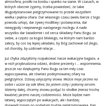
atmosfera, posiłki na boisku i spanko na sianie. W czasach, w
których obecnie żyjemy, trzeba powiedzieć, że takie
długodystansowe pielgrzymowanie to przede wszystkim
wielka i piękna ofiara. Dar własnego czasu (wielu bierze z tego
powodu urlop), dar żywej modlitwy i poświęcenia, dar
niewygody i niepewnego następnego noclegu. A nade
wszystko dar świadomie i od serca składany Panu Bogu; za
siebie, a często za kogoś bliskiego, na którym nam bardzo
zależy, by coś się lepiej układało, by Bóg zachował od złego,
od choroby, by uzdrowił relacje…
Już chyba zdążyliśmy rozpakować nasze wakacyjne bagaże, a
w nich przybrudzona odzież, drobne prezenty i … wspomnienia.
Jeszcze raz dziękujemy Panu Bogu za ten miły czas
wypoczywania, ale również podejmowanej ofiary na
pielgrzymce. Dzisiaj usłyszymy słowa:
Weźcie moje jarzmo na
siebie i uczcie się ode Mnie, bo jestem cichy i pokorny sercem.
Idziemy dalej, chcemy znowu podjąć to słodkie (nieraz trochę
kwaśne) jarzmo naszej codzienności. Może będzie nam
łatwiej, wypoczętym po wakacjach, ale i bardziej
doświadczonym po podjętym trudzie pielgrzymowania. Pan