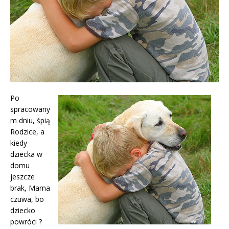
Po
spracowany
m dniu, śpią
Rodzice, a
kiedy
dziecka w
domu
jeszcze
brak, Mama
czuwa, bo
dziecko
powróci ?