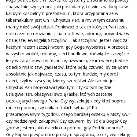
I najważniejszy symbol, jaki posiadamy, to wieczna lampka w
każdym kościelnym prezbiterium, która przypomina że w
tabernakulum jest On ? Chrystus Pan, a my w tym czuwaniu
mamy mieć swój udział. Ponieważ o takich których Pan Jezus
dostrzeże na czuwaniu tj. na modlitwie, adoracji, powiedział w
dzisiejszej ewangelii: Szczęśliwi. Tak szczęśliwi. Jesteś więc za
każdym razem szczęśliwcem, gdy Boga wybierasz. A przecież
wszystko wokół, reklamy, sieci handlowe, mówią że szczęście
leży w coraz nowszej technice, używaniu, że im więcej będzie
dziecko miało tzw. gadżetów, które będą czuwać, by zając im
absolutnie jak najwięcej czasu, to tym bardziej my dorośli i
dzieci, czyli wszyscy będziemy szczęśliwi. Ale tak nie jest.
Chrystus Pan błogosławi tylko tym; i tylko tym będzie
usługiwał tzn. okazywał swoją łaskę, których zastanie
oczekujących swego Pana. Czy wyczekuję kiedy ktoś poprosi
mnie o pomoc, czy unikam takich sytuacji? Po
przepracowanym tygodniu, czego bardziej oczekuję Mszy św.?
czy niedzielnych zakupów? Czy czuwam, by iść dla Boga? Czy
gotów jestem jako dziecko na pomoc, gdy Rodzic poprosi?
Gdy Kapłan przypomni o prostym sprzątaniu, to czy wyczekuję