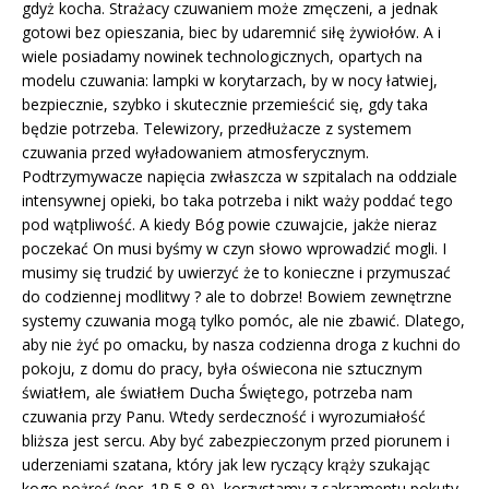
gdyż kocha. Strażacy czuwaniem może zmęczeni, a jednak
gotowi bez opieszania, biec by udaremnić siłę żywiołów. A i
wiele posiadamy nowinek technologicznych, opartych na
modelu czuwania: lampki w korytarzach, by w nocy łatwiej,
bezpiecznie, szybko i skutecznie przemieścić się, gdy taka
będzie potrzeba. Telewizory, przedłużacze z systemem
czuwania przed wyładowaniem atmosferycznym.
Podtrzymywacze napięcia zwłaszcza w szpitalach na oddziale
intensywnej opieki, bo taka potrzeba i nikt waży poddać tego
pod wątpliwość. A kiedy Bóg powie czuwajcie, jakże nieraz
poczekać On musi byśmy w czyn słowo wprowadzić mogli. I
musimy się trudzić by uwierzyć że to konieczne i przymuszać
do codziennej modlitwy ? ale to dobrze! Bowiem zewnętrzne
systemy czuwania mogą tylko pomóc, ale nie zbawić. Dlatego,
aby nie żyć po omacku, by nasza codzienna droga z kuchni do
pokoju, z domu do pracy, była oświecona nie sztucznym
światłem, ale światłem Ducha Świętego, potrzeba nam
czuwania przy Panu. Wtedy serdeczność i wyrozumiałość
bliższa jest sercu. Aby być zabezpieczonym przed piorunem i
uderzeniami szatana, który jak lew ryczący krąży szukając
kogo pożreć (por. 1P 5,8-9), korzystamy z sakramentu pokuty.