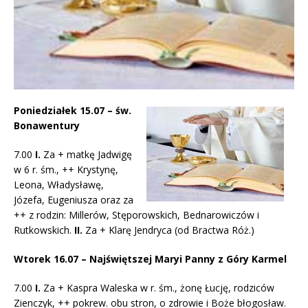
Poniedziałek 15.07 – św.
Bonawentury
7.00
I.
Za + matkę Jadwigę
w 6 r. śm., ++ Krystynę,
Leona, Władysławę,
Józefa, Eugeniusza oraz za
++ z rodzin: Millerów, Stęporowskich, Bednarowiczów i
Rutkowskich.
II.
Za + Klarę Jendryca (od Bractwa Róż.)
Wtorek 16.07 – Najświętszej Maryi Panny z Góry Karmel
7.00
I.
Za + Kaspra Waleska w r. śm., żonę Łucję, rodziców
Zienczyk, ++ pokrew. obu stron, o zdrowie i Boże błogosław.