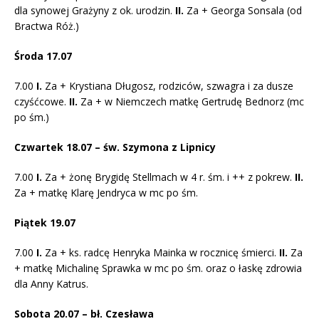
dla synowej Grażyny z ok. urodzin.
II.
Za + Georga Sonsala (od
Bractwa Róż.)
Środa 17.07
7.00
I.
Za + Krystiana Długosz, rodziców, szwagra i za dusze
czyśćcowe.
II.
Za + w Niemczech matkę Gertrudę Bednorz (mc
po śm.)
Czwartek 18.07 – św. Szymona z Lipnicy
7.00
I.
Za + żonę Brygidę Stellmach w 4 r. śm. i ++ z pokrew.
II.
Za + matkę Klarę Jendryca w mc po śm.
Piątek 19.07
7.00
I.
Za + ks. radcę Henryka Mainka w rocznicę śmierci.
II.
Za
+ matkę Michalinę Sprawka w mc po śm. oraz o łaskę zdrowia
dla Anny Katrus.
Sobota 20.07 – bł. Czesława