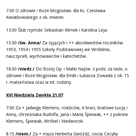
7.00 O zdrowie i Boże błogosław. dla ks. Czesława
Kwiatkowskiego z ok. imienin.
13.00 Ślub rzymski: Sebastian Klimek i Karolina Leja.
15.00
/św. Anna/
Za żyjących i ++ absolwentów roczników
1953, 1954 i 1955 Szkoły Podstawowej we Wróblinie,
nauczycieli, wychowawców i katechetów.
18.00
/niedz./
Do Bożej Op. i Matki Najśw. z podz. za łaski, o
zdrowie i Boże błogosław. dla Emilii i Łukasza Zowada z ok. 15
r. małżeństwa oraz w int. rodziny.
XVI Niedziela Zwykła 21.07
7.00 Za + Jadwigę Klemens, rodziców, 6 braci, bratowe Łucję i
Annę, chrześniaka Rudolfa, Jana i Marię Śpiewak, ++ z pokrew.
Klemens, Śpiewak, Wróbel i Niedworok.
8.15
/niem./
Za + męża Herberta Gwóźdź, ciocię Cecylię