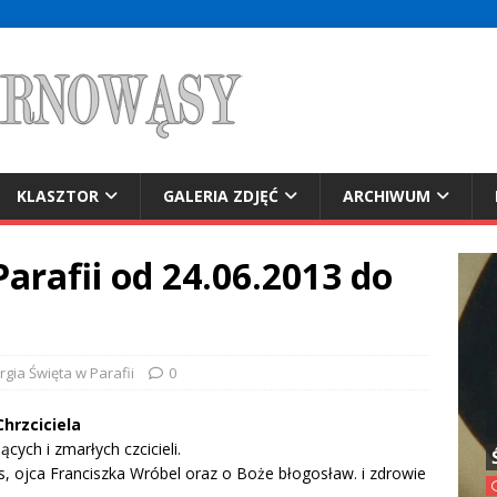
KLASZTOR
GALERIA ZDJĘĆ
ARCHIWUM
Parafii od 24.06.2013 do
urgia Święta w Parafii
0
Chrzciciela
ących i zmarłych czcicieli.
s, ojca Franciszka Wróbel oraz o Boże błogosław. i zdrowie