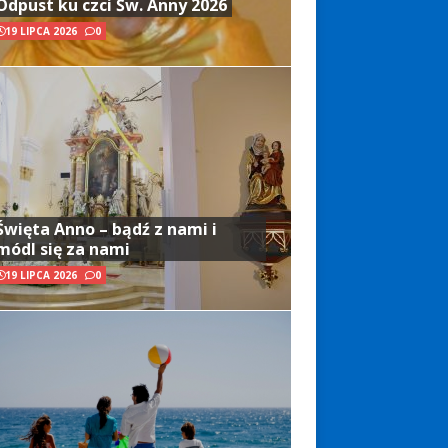
Odpust ku czci Św. Anny 2026
19 LIPCA 2026
0
Święta Anno – bądź z nami i
módl się za nami
19 LIPCA 2026
0