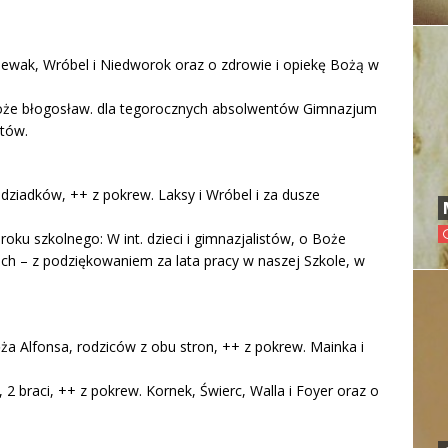
piewak, Wróbel i Niedworok oraz o zdrowie i opiekę Bożą w
Boże błogosław. dla tegorocznych absolwentów Gimnazjum
etów.
dziadków, ++ z pokrew. Laksy i Wróbel i za dusze
oku szkolnego: W int. dzieci i gimnazjalistów, o Boże
ch – z podziękowaniem za lata pracy w naszej Szkole, w
ęża Alfonsa, rodziców z obu stron, ++ z pokrew. Mainka i
 2 braci, ++ z pokrew. Kornek, Świerc, Walla i Foyer oraz o