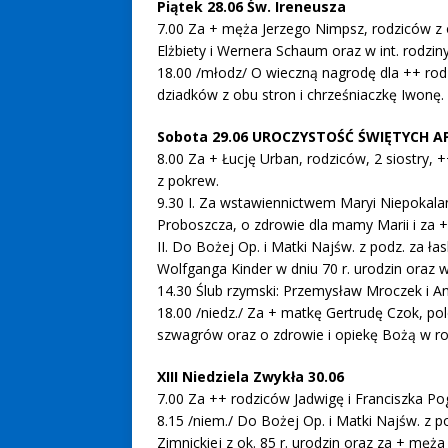
Piątek 28.06 Św. Ireneusza
7.00 Za + męża Jerzego Nimpsz, rodziców z o
Elżbiety i Wernera Schaum oraz w int. rodziny
18.00 /młodz/ O wieczną nagrodę dla ++ rodzi
dziadków z obu stron i chrześniaczkę Iwonę.
Sobota 29.06 UROCZYSTOŚĆ ŚWIĘTYCH 
8.00 Za + Łucję Urban, rodziców, 2 siostry, ++
z pokrew.
9.30 I. Za wstawiennictwem Maryi Niepokalane
Proboszcza, o zdrowie dla mamy Marii i za +
II. Do Bożej Op. i Matki Najśw. z podz. za ła
Wolfganga Kinder w dniu 70 r. urodzin oraz w 
14.30 Ślub rzymski: Przemysław Mroczek i 
18.00 /niedz./ Za + matkę Gertrudę Czok, pol
szwagrów oraz o zdrowie i opiekę Bożą w ro
XIII Niedziela Zwykła 30.06
7.00 Za ++ rodziców Jadwigę i Franciszka Pog
8.15 /niem./ Do Bożej Op. i Matki Najśw. z p
Zimnickiej z ok. 85 r. urodzin oraz za + męż