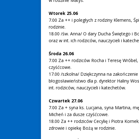
w rodzinie Matys.
Wtorek 25.06
7.00 Za ++ i poległych z rodziny Klemens, Ś
rodzinie.
18.00 /św. Anna/ O dary Ducha Świętego i 
oraz w int. ich rodziców, nauczycieli i katech
Środa 26.06
7.00 Za ++ rodziców Rocha i Teresę Wróbel, 
czyśćcowe.
17.00 /szkolna/ Dziękczynna na zakończenie r
błogosławieństwo dla p. dyrektor Haliny Wos
int. rodziców, nauczycieli i katechetów.
Czwartek 27.06
7.00 Za + syna ks. Lucjana, syna Martina, m
Micheń i za dusze czyśćcowe.
18.00 Za ++ rodziców Cecylię i Piotra Kornek,
zdrowie i opiekę Bożą w rodzinie.