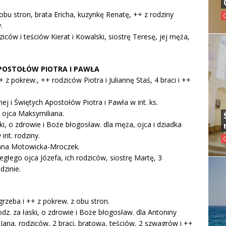
bu stron, brata Ericha, kuzynkę Renatę, ++ z rodziny
.
ców i teściów Kierat i Kowalski, siostrę Teresę, jej męża,
APOSTOŁÓW PIOTRA I PAWŁA
 z pokrew., ++ rodziców Piotra i Juliannę Staś, 4 braci i ++
j i Świętych Apostołów Piotra i Pawła w int. ks.
 ojca Maksymiliana.
ski, o zdrowie i Boże błogosław. dla męża, ojca i dziadka
int. rodziny.
Anna Motowicka-Mroczek.
egłego ojca Józefa, ich rodziców, siostrę Martę, 3
dzinie.
rzeba i ++ z pokrew. z obu stron.
odz. za łaski, o zdrowie i Boże błogosław. dla Antoniny
a Jana, rodziców, 2 braci, bratową, teściów, 2 szwagrów i ++