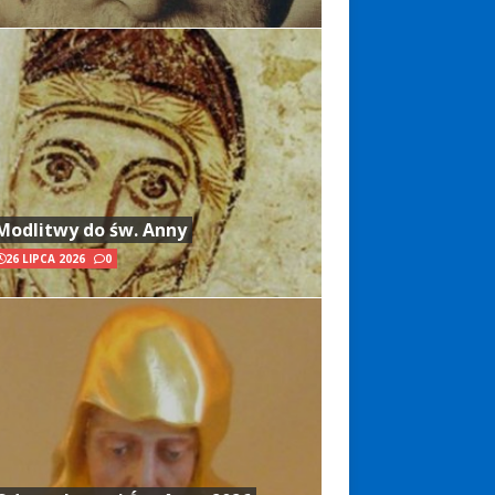
Modlitwy do św. Anny
26 LIPCA 2026
0