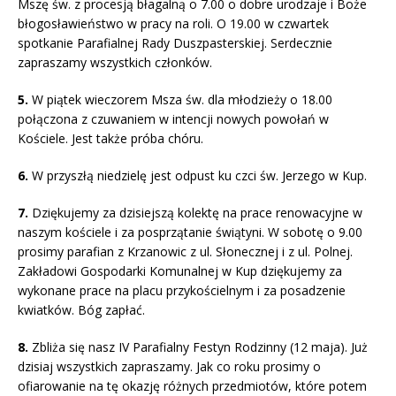
Mszę św. z procesją błagalną o 7.00 o dobre urodzaje i Boże
błogosławieństwo w pracy na roli. O 19.00 w czwartek
spotkanie Parafialnej Rady Duszpasterskiej. Serdecznie
zapraszamy wszystkich członków.
5.
W piątek wieczorem Msza św. dla młodzieży o 18.00
połączona z czuwaniem w intencji nowych powołań w
Kościele. Jest także próba chóru.
6.
W przyszłą niedzielę jest odpust ku czci św. Jerzego w Kup.
7.
Dziękujemy za dzisiejszą kolektę na prace renowacyjne w
naszym kościele i za posprzątanie świątyni. W sobotę o 9.00
prosimy parafian z Krzanowic z ul. Słonecznej i z ul. Polnej.
Zakładowi Gospodarki Komunalnej w Kup dziękujemy za
wykonane prace na placu przykościelnym i za posadzenie
kwiatków. Bóg zapłać.
8.
Zbliża się nasz IV Parafialny Festyn Rodzinny (12 maja). Już
dzisiaj wszystkich zapraszamy. Jak co roku prosimy o
ofiarowanie na tę okazję różnych przedmiotów, które potem