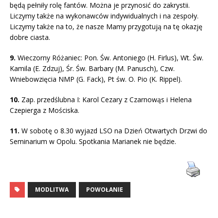
będą pełniły rolę fantów. Można je przynosić do zakrystii.
Liczymy także na wykonawców indywidualnych i na zespoły.
Liczymy także na to, że nasze Mamy przygotują na tę okazję
dobre ciasta.
9.
Wieczorny Różaniec: Pon. Św. Antoniego (H. Firlus), Wt. Św.
Kamila (E. Zdzuj), Śr. Św. Barbary (M. Panusch), Czw.
Wniebowzięcia NMP (G. Fack), Pt św. O. Pio (K. Rippel).
10.
Zap. przedślubna I: Karol Cezary z Czarnowąs i Helena
Czepierga z Mościska.
11.
W sobotę o 8.30 wyjazd LSO na Dzień Otwartych Drzwi do
Seminarium w Opolu. Spotkania Marianek nie będzie.
MODLITWA
POWOŁANIE