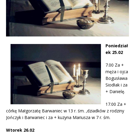
Poniedział
ek 25.02
7.00 Za +
męża i ojca
Bogusława
Siodłak i za
+ Danielę.
17.00 Za +
córkę Małgorzatę Barwaniec w 13 r. śm. ,dziadków z rodziny
Jończyk i Barwaniec i za + kuzyna Mariusza w 7 r. śm.
Wtorek 26.02