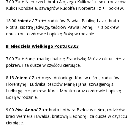
7.00 Za + Niemczech brata Alojzego Kulik w 1 r. śm., rodziców
Kulik i Kondziela, szwagrów Rudolfa i Norberta i z ++ pokrew.
18.00
/niedz./
Za ++ rodziców Pawła i Paulinę Lazik, brata
Piotra, siostrę Jadwigę, teściów Pawła i Annę, ++ z pokrew.
obu stron, o zdrowie i opiekę Bożą w rodzinie.
III Niedziela Wielkiego Postu 03.03
7.00 Za + żonę, matkę i babcię Franciszkę Mróz z ok. ur., ++ z
pokrew. i za dusze w czyśćcu cierpiące.
8.15
/niem./
Za + męża Antoniego Kurc w r. śm., rodziców
Florentynę i Ludwika, teściów Marię i Jana, szwagierkę s.
Ludbirgę, ++ pokrew. Kurc i Moczko oraz o zdrowie i opiekę
Bożą w rodzinie.
9.00
/św. Anna/
Za + brata Lothara Bzdok w r. śm., rodziców,
braci Wernera i Ewalda, bratową Eleonorę i za dusze w czyśćcu
cierpiące.