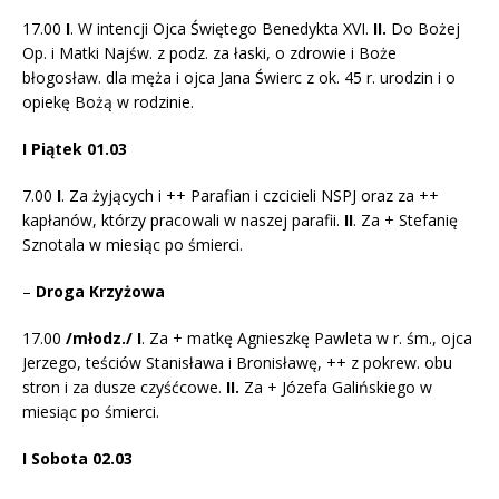
17.00
I
. W intencji Ojca Świętego Benedykta XVI.
II.
Do Bożej
Op. i Matki Najśw. z podz. za łaski, o zdrowie i Boże
błogosław. dla męża i ojca Jana Świerc z ok. 45 r. urodzin i o
opiekę Bożą w rodzinie.
I Piątek 01.03
7.00
I
. Za żyjących i ++ Parafian i czcicieli NSPJ oraz za ++
kapłanów, którzy pracowali w naszej parafii.
II
. Za + Stefanię
Sznotala w miesiąc po śmierci.
–
Droga Krzyżowa
17.00
/młodz./
I
. Za + matkę Agnieszkę Pawleta w r. śm., ojca
Jerzego, teściów Stanisława i Bronisławę, ++ z pokrew. obu
stron i za dusze czyśćcowe.
II.
Za + Józefa Galińskiego w
miesiąc po śmierci.
I Sobota 02.03