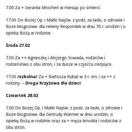
7.00 Za + Gerarda Mrocheń w miesiąc po śmierci.
17.00 Do Bożej Op. i Matki Najśw. z podz. za łaski, o zdrowie i
Boże błogosław. dla Heleny Respondek w dniu 70 r. urodzin i o
opiekę Bożą w rodzinie.
Środa 27.02
7.00 Za ++ Agnieszkę i Alojzego Sowada, rodziców i
rodzeństwo z obu stron, i za dusze w czyśćcu cierpiące.
17.00
/szkolna/
Za + Bartosza Kubat w 3 r. śm. i za ++ z
rodziny. –
Droga Krzyżowa dla dzieci
Czwartek 28.02
7.00 Do Bożej Op. i Matki Najśw. z podz. za łaski, o zdrowie i
Boże błogosław. dla Gertrudy Warmer w dniu urodzin, o
opiekę Bożą w rodzinie oraz za + męża Arnolda i rodziców z
obu stron.