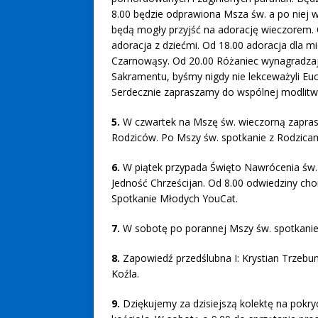
8.00 będzie odprawiona Msza św. a po niej w
będą mogły przyjść na adorację wieczorem. O
adoracja z dziećmi. Od 18.00 adoracja dla m
Czarnowąsy. Od 20.00 Różaniec wynagradzają
Sakramentu, byśmy nigdy nie lekceważyli Eucha
Serdecznie zapraszamy do wspólnej modlitw
5.
W czwartek na Mszę św. wieczorną zaprasza
Rodziców. Po Mszy św. spotkanie z Rodzicam
6.
W piątek przypada Święto Nawrócenia św. 
Jedność Chrześcijan. Od 8.00 odwiedziny ch
Spotkanie Młodych YouCat.
7.
W sobotę po porannej Mszy św. spotkanie 
8.
Zapowiedź przedślubna I: Krystian Trzebu
Koźla.
9.
Dziękujemy za dzisiejszą kolektę na pokry