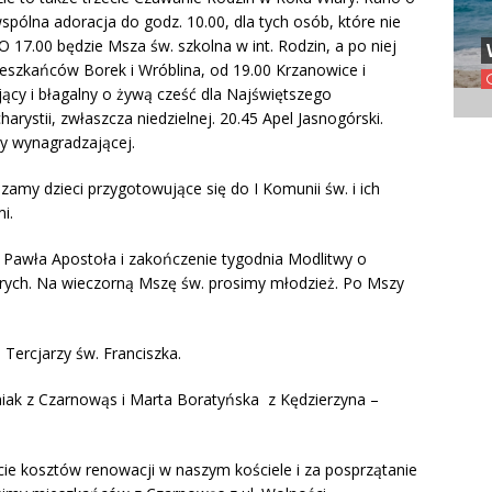
spólna adoracja do godz. 10.00, dla tych osób, które nie
 17.00 będzie Msza św. szkolna w int. Rodzin, a po niej
ieszkańców Borek i Wróblina, od 19.00 Krzanowice i
cy i błagalny o żywą cześć dla Najświętszego
rystii, zwłaszcza niedzielnej. 20.45 Apel Jasnogórski.
y wynagradzającej.
my dzieci przygotowujące się do I Komunii św. i ich
i.
Pawła Apostoła i zakończenie tygodnia Modlitwy o
orych. Na wieczorną Mszę św. prosimy młodzież. Po Mszy
Tercjarzy św. Franciszka.
niak z Czarnowąs i Marta Boratyńska z Kędzierzyna –
cie kosztów renowacji w naszym kościele i za posprzątanie