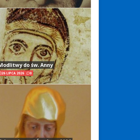
Modlitwy do św. Anny
26 LIPCA 2026
0