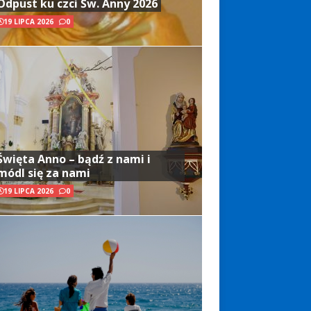
Odpust ku czci Św. Anny 2026
19 LIPCA 2026
0
Święta Anno – bądź z nami i
módl się za nami
19 LIPCA 2026
0