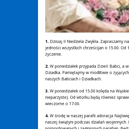
1.
Dzisiaj II Niedziela Zwykła. Zapraszamy na
jedności wszystkich chrześcijan o 15.00. Od 
życzenie.
2.
W poniedziałek przypada Dzień Babci, a 
Dziadka. Pamiętajmy w modlitwie o żyjących
naszych Babciach i Dziadkach.
3.
W poniedziałek od 15.00 kolęda na Wąskiej i 
nieparzyste). Od wtorku będą również spra
wieczorne o 17.00.
4.
W środę w naszej parafii adoracja Najśw
naszej świątyni podczas działań wojennych. 
pomordowanych i zaginionych parafian. Będz