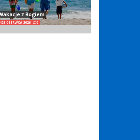
Wakacje z Bogiem
28 CZERWCA 2026
0