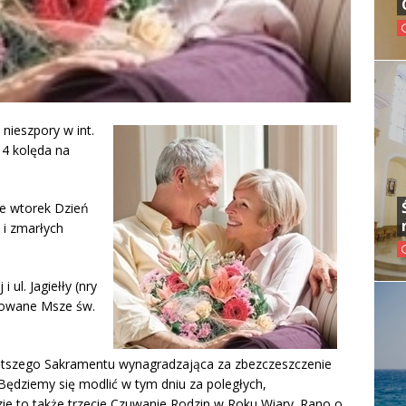
 nieszpory w int.
14 kolęda na
we wtorek Dzień
 i zmarłych
ul. Jagiełły (nry
wowane Msze św.
iętszego Sakramentu wynagradzająca za zbezczeszczenie
Będziemy się modlić w tym dniu za poległych,
ie to także trzecie Czuwanie Rodzin w Roku Wiary. Rano o