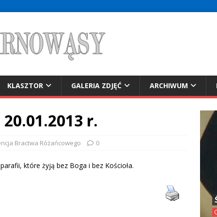
KLASZTOR
GALERIA ZDJĘĆ
ARCHIWUM
 20.01.2013 r.
encja Bractwa Różańcowego
0
parafii, które żyją bez Boga i bez Kościoła.