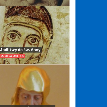
Modlitwy do św. Anny
26 LIPCA 2026
0