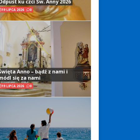
Odpust ku czci Św. Anny 2026
19 LIPCA 2026
0
Święta Anno – bądź z nami i
módl się za nami
19 LIPCA 2026
0