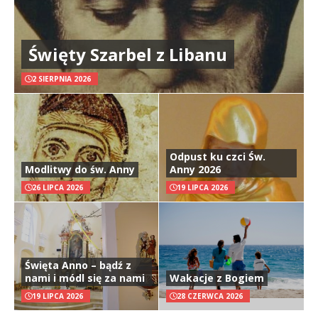
Święty Szarbel z Libanu
2 SIERPNIA 2026
Odpust ku czci Św.
Modlitwy do św. Anny
Anny 2026
26 LIPCA 2026
19 LIPCA 2026
Święta Anno – bądź z
nami i módl się za nami
Wakacje z Bogiem
19 LIPCA 2026
28 CZERWCA 2026