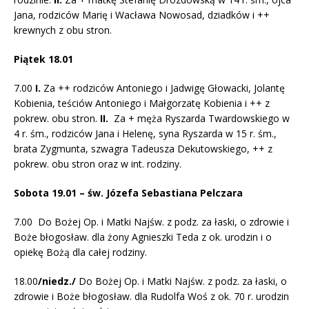
Jana, rodziców Marię i Wacława Nowosad, dziadków i ++
krewnych z obu stron.
Piątek 18.01
7.00
I.
Za ++ rodziców Antoniego i Jadwigę Głowacki, Jolantę
Kobienia, teściów Antoniego i Małgorzatę Kobienia i ++ z
pokrew. obu stron.
II.
Za + męża Ryszarda Twardowskiego w
4 r. śm., rodziców Jana i Helenę, syna Ryszarda w 15 r. śm.,
brata Zygmunta, szwagra Tadeusza Dekutowskiego, ++ z
pokrew. obu stron oraz w int. rodziny.
Sobota 19.01 – św. Józefa Sebastiana Pelczara
7.00 Do Bożej Op. i Matki Najśw. z podz. za łaski, o zdrowie i
Boże błogosław. dla żony Agnieszki Teda z ok. urodzin i o
opiekę Bożą dla całej rodziny.
18.00
/niedz./
Do Bożej Op. i Matki Najśw. z podz. za łaski, o
zdrowie i Boże błogosław. dla Rudolfa Woś z ok. 70 r. urodzin