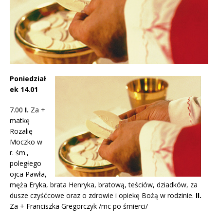
Poniedział
ek 14.01
7.00
I.
Za +
matkę
Rozalię
Moczko w
r. śm.,
poległego
ojca Pawła,
męża Eryka, brata Henryka, bratową, teściów, dziadków, za
dusze czyśćcowe oraz o zdrowie i opiekę Bożą w rodzinie.
II.
Za + Franciszka Gregorczyk /mc po śmierci/