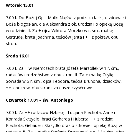
Wtorek 15.01
7.00
I.
Do Bożej Op. i Matki Najśw. z podz. za łaski, o zdrowie i
Boże błogosław. dla Aleksandra z ok. urodzin i o opiekę Bożą
w rodzinie.
II.
Za + ojca Wiktora Moczko w r. śm., matkę
Gertrudę, brata Joachima, teściów Janta i ++ z pokrew. obu
stron.
Środa 16.01
7.00
I.
Za + w Niemczech brata Józefa Marsollek w 1 r. śm.,
rodziców i rodzeństwo z obu stron.
II.
Za + matkę Otylię
Sowada w 5 r. śm., ojca Teodora, teścia Brunona, dziadków,
++ z pokrew. obu stron i za dusze czyśćcowe.
Czwartek 17.01 – św. Antoniego
7.00
I.
Za ++ rodziców Elżbietę i Lucjana Piechota, Annę i
Konrada Skrzydło, braci Gerharda i Huberta, ++ z rodzin:
Piechota, Gebauer i Skrzydło oraz o zdrowie i opiekę Bożą w
rodzinie.
II.
Za + matkę Stefanię Drozdowską w 14 r. śm., ojca