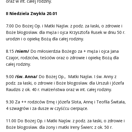
oraz w int. całej rodziny.
II Niedziela Zwykła 20.01
7.00 Do Bożej Op. i Matki Najśw. z podz. za łaski, o zdrowie i
Boże błogosław. dla męża i ojca Krzysztofa Rusek w dniu 50 r.
urodzin i o opiekę Bożą dla całej rodziny.
8.15
/niem/
Do miłosierdzia Bożego za + męża i ojca Jana
Czajor, rodziców, teściów oraz o zdrowie i opiekę Bożą dla
całej rodziny.
9.00
/św. Anna/
Do Bożej Op., Matki Najśw. I św. Anny z
podz. za łaski, o zdrowie i Boże błogosław. dla Urszuli i Józefa
Raudzis z ok. 40 r. małżeństwa oraz w int. całej rodziny.
9.30 Za ++ rodziców Ernę i Józefa Slota, Annę i Teofila Świtała,
4 szwagrów i za dusze w czyśćcu cierpiące.
11.00 Do Bożej Op. i Matki Najśw. z podz. za łaski, o zdrowie i
Boże błogosław. dla żony i matki Ireny Świerc z ok. 50 r.