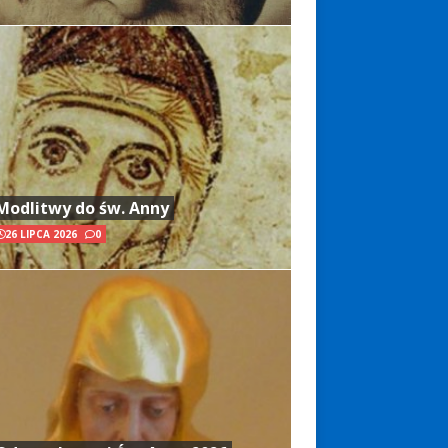
Modlitwy do św. Anny
26 LIPCA 2026
0