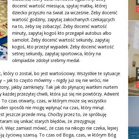
docenić wartość miesiąca, spytaj matkę, której
dziecko przyszło na świat za wcześnie. Żeby docenić
wartość godziny, zapytaj zakochanych czekających
na to, żeby się zobaczyć. Żeby docenić wartość
minuty, zapytaj kogoś kto przegapił autobus albo
samolot. Żeby docenić wartość sekundy, zapytaj
kogoś, kto przeżył wypadek. Żeby docenić wartość
setnej sekundy, zapytaj sportowca, który na
olimpiadzie zdobył srebrny medal.
który ci został, bo jest wartościowy. Wszystkie te sytuacje
 – jak to często mówimy – nigdy już się nie wróci, nie
czony, jakby zamknięty. Tak jak do płynącej wartkim nurtem
 każdej przeżytej chwili, która już się nie powtórzy. Adwent
j. To czas otwarty, czas, w którym może się wszystko
aden sposób nie mogę wpłynąć na czas, który minął.
t jeszcze przede mną. Choćby przez to, że spróbuję
ostaram się unikać starych błędów, że zrezygnuję
ń. Więc zamiast mówić, że czas na nikogo nie czeka, lepiej
moją życiową szansą. To czas od Boga, czas, w którym Bóg