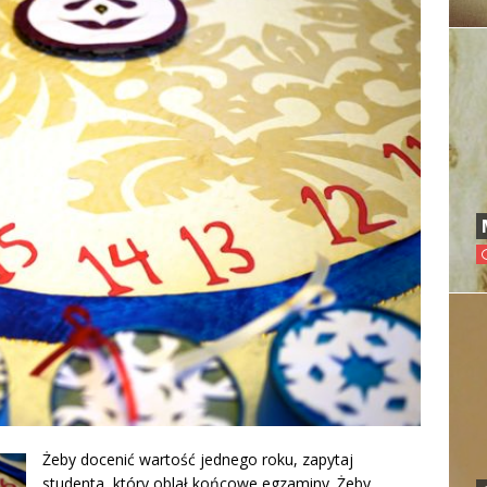
Żeby docenić wartość jednego roku, zapytaj
studenta, który oblał końcowe egzaminy. Żeby