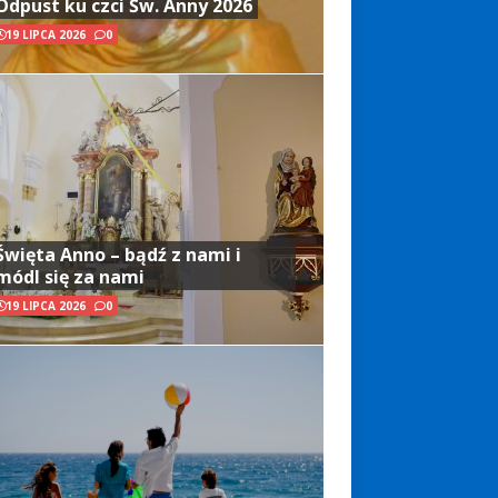
Odpust ku czci Św. Anny 2026
19 LIPCA 2026
0
Święta Anno – bądź z nami i
módl się za nami
19 LIPCA 2026
0