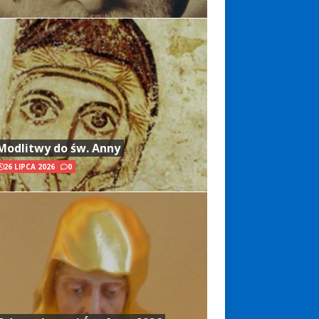
Modlitwy do św. Anny
26 LIPCA 2026
0