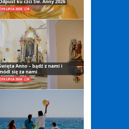
Odpust ku czci Św. Anny 2026
19 LIPCA 2026
0
Święta Anno – bądź z nami i
módl się za nami
19 LIPCA 2026
0