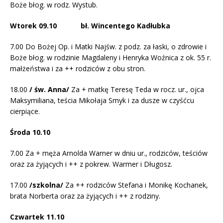
Boże błog. w rodz. Wystub.
Wtorek 09.10 bł. Wincentego Kadłubka
7.00 Do Bożej Op. i Matki Najśw. z podz. za łaski, o zdrowie i
Boże błog. w rodzinie Magdaleny i Henryka Woźnica z ok. 55 r.
małżeństwa i za ++ rodziców z obu stron.
18.00
/ św. Anna/
Za + matkę Teresę Teda w rocz. ur., ojca
Maksymiliana, teścia Mikołaja Smyk i za dusze w czyśćcu
cierpiące.
Środa 10.10
7.00 Za + męża Arnolda Warner w dniu ur., rodziców, teściów
oraz za żyjących i ++ z pokrew. Warmer i Długosz.
17.00
/szkolna/
Za ++ rodziców Stefana i Monikę Kochanek,
brata Norberta oraz za żyjących i ++ z rodziny.
Czwartek 11.10