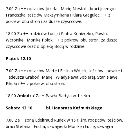
7.00 Za ++ rodziców Józefa i Marię Niestrój, braci Jerzego i
Franciszka, teściów Maksymiliana i Klarę Gregulec, ++ z
pokrew. obu stron i za dusze czyśćcowe.
18.00 Za ++ rodziców Łucję i Piotra Konieczko, Pawła,
Weronikę i Monikę Polok, ++ z pokrew. obu stron, za dusze
czyśćcowe oraz o opiekę Bożą w rodzinie.
Piątek 12.10
7.00 Za ++ rodziców Martę i Feliksa Wójcik, teściów Ludwikę i
Tadeusza Graboń, Marię i Władysława Sobieraj, Stanisławę
Pikuła i ++ z pokrew. obu stron.
18.00
/młodz./
Za + Pawła Bartyla w 1 r. śm.
Sobota 13.10 bł. Honorata Koźmińskiego
7.00 Za + żonę Edeltraud Rudek w 15 r. śm. rodziców, teściów,
braci Stefana i Ericha, szwagierki Monikę i Łucję, szwagra