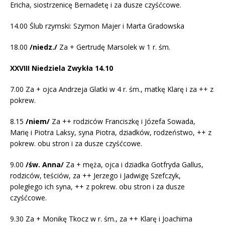
Ericha, siostrzenicę Bernadetę i za dusze czyśćcowe.
14.00 Ślub rzymski: Szymon Majer i Marta Gradowska
18.00
/niedz./
Za + Gertrudę Marsolek w 1 r. śm.
XXVIII Niedziela Zwykła 14.10
7.00 Za + ojca Andrzeja Glatki w 4 r. śm., matkę Klarę i za ++ z
pokrew.
8.15
/niem/
Za ++ rodziców Franciszkę i Józefa Sowada,
Marię i Piotra Laksy, syna Piotra, dziadków, rodzeństwo, ++ z
pokrew. obu stron i za dusze czyśćcowe.
9.00
/św. Anna/
Za + męża, ojca i dziadka Gotfryda Gallus,
rodziców, teściów, za ++ Jerzego i Jadwigę Szefczyk,
poległego ich syna, ++ z pokrew. obu stron i za dusze
czyśćcowe.
9.30 Za + Monikę Tkocz w r. śm., za ++ Klarę i Joachima