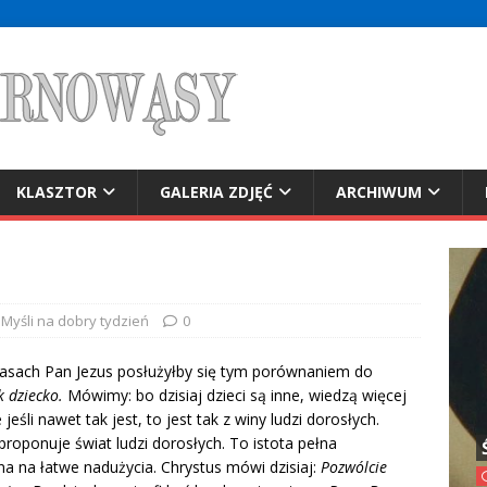
KLASZTOR
GALERIA ZDJĘĆ
ARCHIWUM
Myśli na dobry tydzień
0
zasach Pan Jezus posłużyłby się tym porównaniem do
k dziecko.
Mówimy: bo dzisiaj dzieci są inne, wiedzą więcej
eśli nawet tak jest, to jest tak z winy ludzi dorosłych.
roponuje świat ludzi dorosłych. To istota pełna
na na łatwe nadużycia. Chrystus mówi dzisiaj:
Pozwólcie