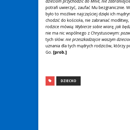
dzieciom przychodzić do Mnie, nie zabraniajci
potrafi uwierzyć, zaufać Mu bezgranicznie. W
było to możliwe najczęściej dzięki ich mądr
chodzić do kościoła, nie zabraniać modlitwy
rodzice mówią:
Wybierze sobie wiarę, jak będz
nie ma nic wspólnego z Chrystusowym:
pozwó
tych słów:
nie przeszkadzajcie waszym dzieci
uznania dla tych mądrych rodziców, którzy
Go.
[prob.]
DZIECKO