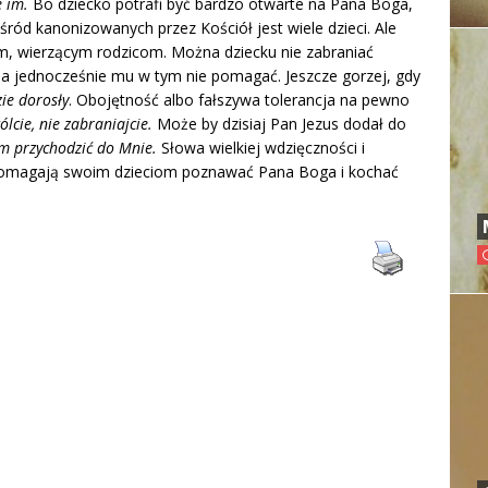
e im.
Bo dziecko potrafi być bardzo otwarte na Pana Boga,
śród kanonizowanych przez Kościół jest wiele dzieci. Ale
ym, wierzącym rodzicom. Można dziecku nie zabraniać
, a jednocześnie mu w tym nie pomagać. Jeszcze gorzej, gdy
ie dorosły
. Obojętność albo fałszywa tolerancja na pewno
lcie, nie zabraniajcie.
Może by dzisiaj Pan Jezus dodał do
om przychodzić do Mnie.
Słowa wielkiej wdzięczności i
 pomagają swoim dzieciom poznawać Pana Boga i kochać