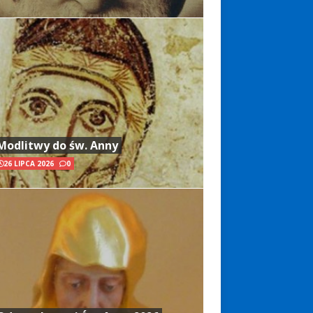
Modlitwy do św. Anny
26 LIPCA 2026
0