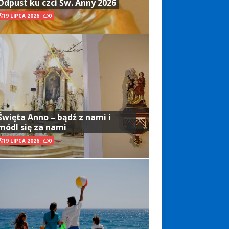
Odpust ku czci Św. Anny 2026
19 LIPCA 2026
0
Święta Anno – bądź z nami i
módl się za nami
19 LIPCA 2026
0