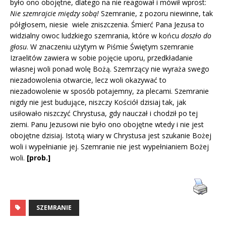
było ono obojętne, dlatego na nie reagował i mówił wprost:
Nie szemrajcie między sobą!
Szemranie, z pozoru niewinne, tak
półgłosem, niesie wiele zniszczenia. Śmierć Pana Jezusa to
widzialny owoc ludzkiego szemrania, które w końcu
doszło do
głosu
. W znaczeniu użytym w Piśmie Świętym szemranie
Izraelitów zawiera w sobie pojęcie uporu, przedkładanie
własnej woli ponad wolę Bożą. Szemrzący nie wyraża swego
niezadowolenia otwarcie, lecz woli okazywać to
niezadowolenie w sposób potajemny, za plecami. Szemranie
nigdy nie jest budujące, niszczy Kościół dzisiaj tak, jak
usiłowało niszczyć Chrystusa, gdy nauczał i chodził po tej
ziemi. Panu Jezusowi nie było ono obojętne wtedy i nie jest
obojętne dzisiaj. Istotą wiary w Chrystusa jest szukanie Bożej
woli i wypełnianie jej. Szemranie nie jest wypełnianiem Bożej
woli.
[prob.]
SZEMRANIE