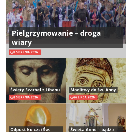
Pielgrzymowanie – droga
wiary
9 SIERPNIA 2026
Święty Szarbel z Libanu
Modlitwy do św. Anny
2 SIERPNIA 2026
26 LIPCA 2026
Odpust ku czci Św.
Święta Anno – bądź z