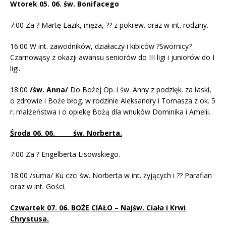
Wtorek 05. 06. św. Bonifacego
7:00 Za ? Martę Lazik, męża, ?? z pokrew. oraz w int. rodziny.
16:00 W int. zawodników, działaczy i kibiców ?Swornicy?
Czarnowąsy z okazji awansu seniorów do III ligi i juniorów do I
ligi.
18:00
/św. Anna/
Do Bożej Op. i św. Anny z podzięk. za łaski,
o zdrowie i Boże błog. w rodzinie Aleksandry i Tomasza z ok. 5
r. małżeństwa i o opiekę Bożą dla wnuków Dominika i Amelii.
Środa 06. 06. św. Norberta.
7:00 Za ? Engelberta Lisowskiego.
18:00 /suma/ Ku czci św. Norberta w int. żyjących i ?? Parafian
oraz w int. Gości.
Czwartek 07. 06. BOŻE CIAŁO – Najśw. Ciała i Krwi
Chrystusa.