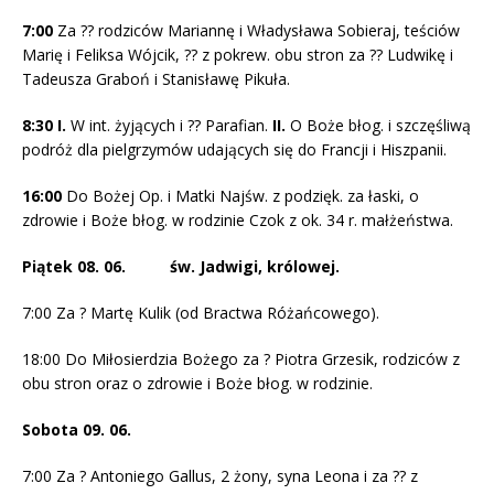
7:00
Za ?? rodziców Mariannę i Władysława Sobieraj, teściów
Marię i Feliksa Wójcik, ?? z pokrew. obu stron za ?? Ludwikę i
Tadeusza Graboń i Stanisławę Pikuła.
8:30 I.
W int. żyjących i ?? Parafian.
II.
O Boże błog. i szczęśliwą
podróż dla pielgrzymów udających się do Francji i Hiszpanii.
16:00
Do Bożej Op. i Matki Najśw. z podzięk. za łaski, o
zdrowie i Boże błog. w rodzinie Czok z ok. 34 r. małżeństwa.
Piątek 08. 06. św. Jadwigi, królowej.
7:00 Za ? Martę Kulik (od Bractwa Różańcowego).
18:00 Do Miłosierdzia Bożego za ? Piotra Grzesik, rodziców z
obu stron oraz o zdrowie i Boże błog. w rodzinie.
Sobota 09. 06.
7:00 Za ? Antoniego Gallus, 2 żony, syna Leona i za ?? z