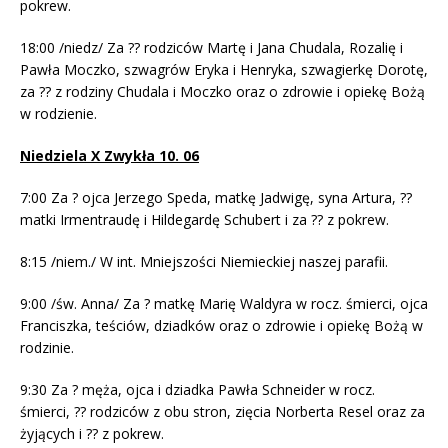
pokrew.
18:00 /niedz/ Za ?? rodziców Martę i Jana Chudala, Rozalię i
Pawła Moczko, szwagrów Eryka i Henryka, szwagierkę Dorotę,
za ?? z rodziny Chudala i Moczko oraz o zdrowie i opiekę Bożą
w rodzienie.
Niedziela X Zwykła 10. 06
7:00 Za ? ojca Jerzego Speda, matkę Jadwigę, syna Artura, ??
matki Irmentraudę i Hildegardę Schubert i za ?? z pokrew.
8:15 /niem./ W int. Mniejszości Niemieckiej naszej parafii.
9:00 /św. Anna/ Za ? matkę Marię Waldyra w rocz. śmierci, ojca
Franciszka, teściów, dziadków oraz o zdrowie i opiekę Bożą w
rodzinie.
9:30 Za ? męża, ojca i dziadka Pawła Schneider w rocz.
śmierci, ?? rodziców z obu stron, zięcia Norberta Resel oraz za
żyjących i ?? z pokrew.