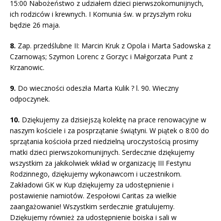
15:00 Nabożeństwo z udziałem dzieci pierwszokomunijnych,
ich rodziców i krewnych. I Komunia św. w przyszłym roku
będzie 26 maja.
8.
Zap. przedślubne II: Marcin Kruk z Opola i Marta Sadowska z
Czarnowąs; Szymon Lorenc z Gorzyc i Małgorzata Punt z
Krzanowic.
9.
Do wieczności odeszła Marta Kulik ? l. 90. Wieczny
odpoczynek.
10.
Dziękujemy za dzisiejszą kolektę na prace renowacyjne w
naszym kościele i za posprzątanie świątyni. W piątek o 8:00 do
sprzątania kościoła przed niedzielną uroczystością prosimy
matki dzieci pierwszokomunijnych. Serdecznie dziękujemy
wszystkim za jakikolwiek wkład w organizację III Festynu
Rodzinnego, dziękujemy wykonawcom i uczestnikom.
Zakładowi GK w Kup dziękujemy za udostępnienie i
postawienie namiotów. Zespołowi Caritas za wielkie
zaangażowanie! Wszystkim serdecznie gratulujemy.
Dziękujemy również za udostępnienie boiska i sali w