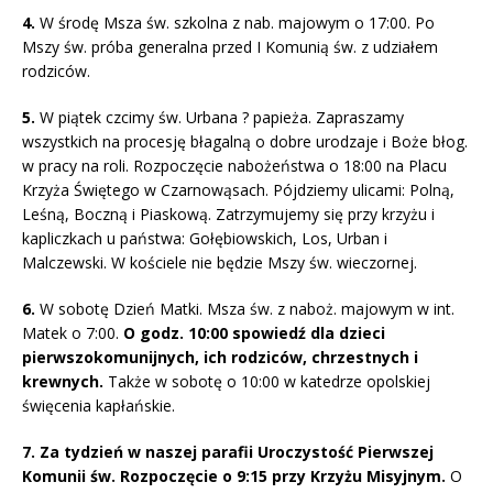
4.
W środę Msza św. szkolna z nab. majowym o 17:00. Po
Mszy św. próba generalna przed I Komunią św. z udziałem
rodziców.
5.
W piątek czcimy św. Urbana ? papieża. Zapraszamy
wszystkich na procesję błagalną o dobre urodzaje i Boże błog.
w pracy na roli. Rozpoczęcie nabożeństwa o 18:00 na Placu
Krzyża Świętego w Czarnowąsach. Pójdziemy ulicami: Polną,
Leśną, Boczną i Piaskową. Zatrzymujemy się przy krzyżu i
kapliczkach u państwa: Gołębiowskich, Los, Urban i
Malczewski. W kościele nie będzie Mszy św. wieczornej.
6.
W sobotę Dzień Matki. Msza św. z naboż. majowym w int.
Matek o 7:00.
O godz. 10:00 spowiedź dla dzieci
pierwszokomunijnych, ich rodziców, chrzestnych i
krewnych.
Także w sobotę o 10:00 w katedrze opolskiej
święcenia kapłańskie.
7. Za tydzień w naszej parafii Uroczystość Pierwszej
Komunii św. Rozpoczęcie o 9:15 przy Krzyżu Misyjnym.
O