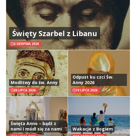
Święty Szarbel z Libanu
2 SIERPNIA 2026
Odpust ku czci Św.
Modlitwy do św. Anny
Anny 2026
26 LIPCA 2026
19 LIPCA 2026
Święta Anno – bądź z
nami i módl się za nami
Wakacje z Bogiem