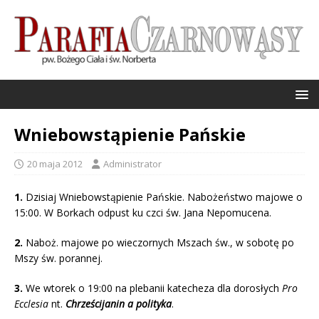
Wniebowstąpienie Pańskie
20 maja 2012
Administrator
1.
Dzisiaj Wniebowstąpienie Pańskie. Nabożeństwo majowe o
15:00. W Borkach odpust ku czci św. Jana Nepomucena.
2.
Naboż. majowe po wieczornych Mszach św., w sobotę po
Mszy św. porannej.
3.
We wtorek o 19:00 na plebanii katecheza dla dorosłych
Pro
Ecclesia
nt.
Chrześcijanin a polityka
.