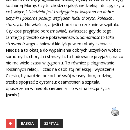
kochanej Mamy. Czy tu chodzi o jakąś niedzielną intuicję, czy o
coś więcej?
Niedziela jest tradycyjnie poświęcona na dobre
uczynki i pokorne posługi względem ludzi chorych, kalekich i
starszych.
No właśnie, a jeśli chodzi tu o czekanie w szpitalu.
Czy ktoś przyjdzie porozmawiać, zwłaszcza gdy do tego i
tamtego przyszło całe pokrewieństwo.
Samotność to taka
straszna trwoga
– śpiewał kiedyś pewien młody człowiek.
Niedziela to okazja do wypełniania dobrych uczynków wobec
samotnych, chorych i starszych, to budowanie przyjaźni, na co
nie ma wiele czasu w tygodniu. To również pielęgnowanie
rodzinnych relacji, i czas na osobistą refleksję i wyciszenie.
Często, by bardziej pokochać swój własny dom, rodzinę,
trzeba spojrzeć z dystansu: osamotnienia szpitala,
opuszczenia w niedoli, cierpienia. To ważna lekcja życia.
[prob.]
BABCIA
SZPITAL