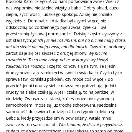
Kościoła Katolickiego. A co nam podpowiada życie? Wielu z
nas wspomina niedzielne wizyty u babci. Dobry obiad, dużo
ciepła, życzliwości, ludzkiego spokoju. Aż się nie chciało
wyjeżdżać. Dom babci i dziadka był czymś więcej niż
odskocznią od codziennego pędu życia, zgiełku – był
przestrzenią życiowej normalności. Dzisiaj często słyszymy z
ust starszych:
Ja ich już nie rozumiem, oni na nic nie mają czasu,
ani dla siebie nie mają czasu, ani dla innych.
Owszem, podobny
zarzut daje się też słyszeć z drugiej strony:
Wy nic nie
rozumiecie. To są inne czasy, niż te, w których wy kiedyś
zakładaliście rodziny.
I często kończy się na tym, że i jedni i
drudzy pozostają zamknięci w swoich światkach. Czy to tylko
sprawa tzw. konfliktu pokoleń, czy może coś więcej? Bo
przecież jedni i drudzy siebie nawzajem potrzebują, jedni i
drudzy na siebie czekają. A jeśli czekają, to najbardziej w
niedzielę. Zwłaszcza ci starsi, którzy może nie dysponują
samochodem, może są już trochę schorowani. Niedzielna
samotność doskwiera bardziej niż ta w tygodniu. Moja śp.
Babcia, kiedy przyjeżdżałem w odwiedziny, witała mnie
zawsze w ten sam sposób:
Wiedziałam, że dzisiaj przyjedziesz,
czułam, że dzisiaj przyjedziesz.
Dzisiaj słyszę to samo od mojej