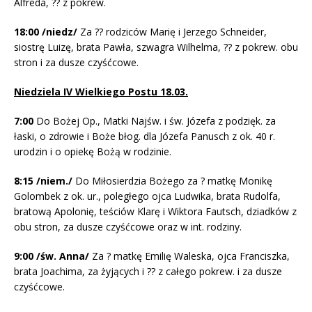
Alfreda, ?? z pokrew.
18:00
/niedz/
Za ?? rodziców Marię i Jerzego Schneider,
siostrę Luizę, brata Pawła, szwagra Wilhelma, ?? z pokrew. obu
stron i za dusze czyśćcowe.
Niedziela IV Wielkiego Postu 18.03.
7:00
Do Bożej Op., Matki Najśw. i św. Józefa z podzięk. za
łaski, o zdrowie i Boże błog. dla Józefa Panusch z ok. 40 r.
urodzin i o opiekę Bożą w rodzinie.
8:15
/niem./
Do Miłosierdzia Bożego za ? matkę Monikę
Golombek z ok. ur., poległego ojca Ludwika, brata Rudolfa,
bratową Apolonię, teściów Klarę i Wiktora Fautsch, dziadków z
obu stron, za dusze czyśćcowe oraz w int. rodziny.
9:00
/św. Anna/
Za ? matkę Emilię Waleska, ojca Franciszka,
brata Joachima, za żyjących i ?? z całego pokrew. i za dusze
czyśćcowe.