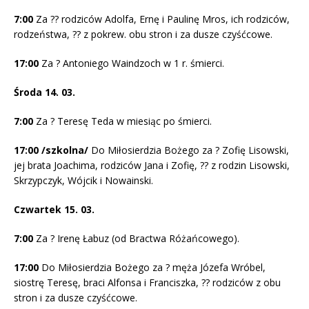
7:00
Za ?? rodziców Adolfa, Ernę i Paulinę Mros, ich rodziców,
rodzeństwa, ?? z pokrew. obu stron i za dusze czyśćcowe.
17:00
Za ? Antoniego Waindzoch w 1 r. śmierci.
Środa 14. 03.
7:00
Za ? Teresę Teda w miesiąc po śmierci.
17:00
/szkolna/
Do Miłosierdzia Bożego za ? Zofię Lisowski,
jej brata Joachima, rodziców Jana i Zofię, ?? z rodzin Lisowski,
Skrzypczyk, Wójcik i Nowainski.
Czwartek 15. 03.
7:00
Za ? Irenę Łabuz (od Bractwa Różańcowego).
17:00
Do Miłosierdzia Bożego za ? męża Józefa Wróbel,
siostrę Teresę, braci Alfonsa i Franciszka, ?? rodziców z obu
stron i za dusze czyśćcowe.