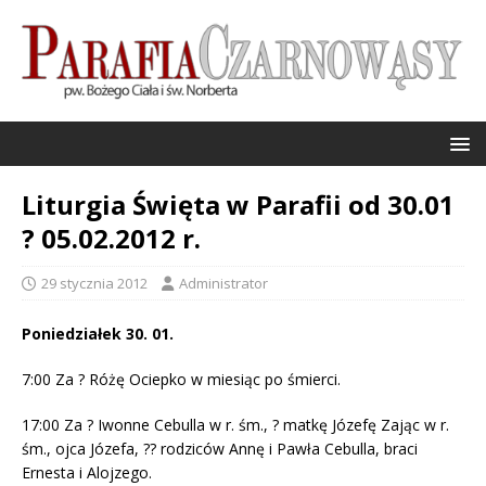
Liturgia Święta w Parafii od 30.01
? 05.02.2012 r.
29 stycznia 2012
Administrator
Poniedziałek 30. 01.
7:00 Za ? Różę Ociepko w miesiąc po śmierci.
17:00 Za ? Iwonne Cebulla w r. śm., ? matkę Józefę Zając w r.
śm., ojca Józefa, ?? rodziców Annę i Pawła Cebulla, braci
Ernesta i Alojzego.