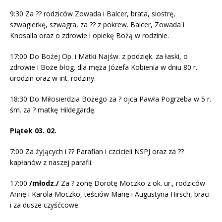
9:30 Za ?? rodziców Zowada i Balcer, brata, siostrę,
szwagierkę, szwagra, za ?? z pokrew. Balcer, Zowada i
Knosalla oraz o zdrowie i opiekę Bożą w rodzinie.
17:00 Do Bożej Op. i Matki Najśw. z podzięk. za łaski, o
zdrowie i Boże błog. dla męża Józefa Kobienia w dniu 80 r.
urodzin oraz w int. rodziny.
18:30 Do Miłosierdzia Bożego za ? ojca Pawła Pogrzeba w 5 r.
śm. za ? matkę Hildegardę.
Piątek 03. 02.
7:00 Za żyjących i ?? Parafian i czcicieli NSPJ oraz za ??
kapłanów z naszej parafii.
17:00
/młodz./
Za ? żonę Dorotę Moczko z ok. ur., rodziców
Annę i Karola Moczko, teściów Marię i Augustyna Hirsch, braci
i za dusze czyśćcowe.