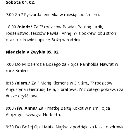
Sobota 04. 02.
7:00 Za ? Ryszarda Jendryka w miesiąc po śmierci.
18:00
/niedz/
Za ?? rodziców Pawła i Paulinę Lazik,
rodzeństwo, teściów Pawła i Annę, ?? z pokrew. obu stron
oraz o zdrowie i opiekę Bożą w rodzinie.
Niedziela V Zwykła 05. 02.
7:00 Do Miłosierdzia Bożego za ? ojca Rainholda Nawrat w
rocz. śmierci.
8:15
/niem./
Za ? Marię Klemens w 3 r. śm., ?? rodziców
Augustyna i Gertrudę Leja, 2 bratowe, ?? z całego pokrew. i za
dusze czyśćcowe.
9:00
/św. Anna/
Za ? matkę Bertę Kokot w r. śm., ojca
Alojzego i szwagra Norberta.
9:30 Do Bożej Op. i Matki Najśw. z podzięk. za łaski, o zdrowie