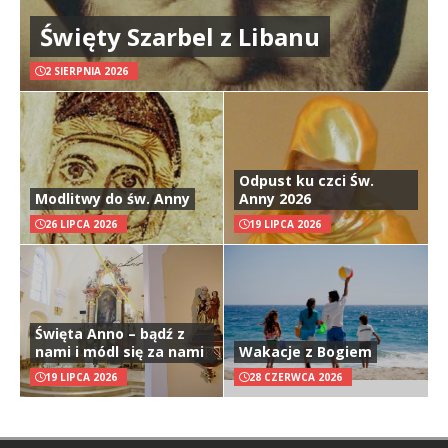
Święty Szarbel z Libanu
2 SIERPNIA 2026
Odpust ku czci Św.
Modlitwy do św. Anny
Anny 2026
26 LIPCA 2026
19 LIPCA 2026
Święta Anno – bądź z
nami i módl się za nami
Wakacje z Bogiem
19 LIPCA 2026
28 CZERWCA 2026