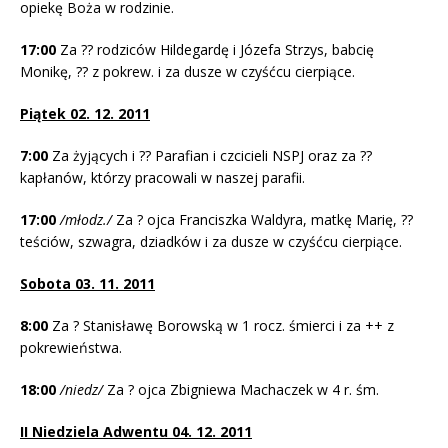
opiekę Boża w rodzinie.
17:00
Za ?? rodziców Hildegardę i Józefa Strzys, babcię
Monikę, ?? z pokrew. i za dusze w czyśćcu cierpiące.
Piątek 02. 12. 2011
7:00
Za żyjących i ?? Parafian i czcicieli NSPJ oraz za ??
kapłanów, którzy pracowali w naszej parafii.
17:00
/młodz./
Za ? ojca Franciszka Waldyra, matkę Marię, ??
teściów, szwagra, dziadków i za dusze w czyśćcu cierpiące.
Sobota 03. 11. 2011
8:00
Za ? Stanisławę Borowską w 1 rocz. śmierci i za ++ z
pokrewieństwa.
18:00
/niedz/
Za ? ojca Zbigniewa Machaczek w 4 r. śm.
II Niedziela Adwentu 04. 12. 2011