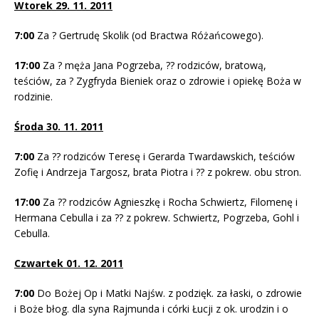
Wtorek 29. 11. 2011
7:00
Za ? Gertrudę Skolik (od Bractwa Różańcowego).
17:00
Za ? męża Jana Pogrzeba, ?? rodziców, bratową,
teściów, za ? Zygfryda Bieniek oraz o zdrowie i opiekę Boża w
rodzinie.
Środa 30. 11. 2011
7:00
Za ?? rodziców Teresę i Gerarda Twardawskich, teściów
Zofię i Andrzeja Targosz, brata Piotra i ?? z pokrew. obu stron.
17:00
Za ?? rodziców Agnieszkę i Rocha Schwiertz, Filomenę i
Hermana Cebulla i za ?? z pokrew. Schwiertz, Pogrzeba, Gohl i
Cebulla.
Czwartek 01. 12. 2011
7:00
Do Bożej Op i Matki Najśw. z podzięk. za łaski, o zdrowie
i Boże błog. dla syna Rajmunda i córki Łucji z ok. urodzin i o