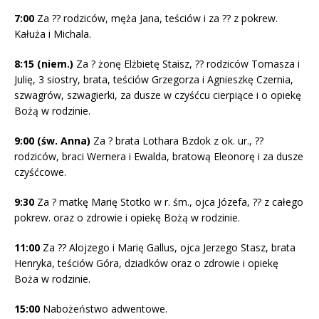
7:00
Za ?? rodziców, męża Jana, teściów i za ?? z pokrew.
Kałuża i Michala.
8:15
(niem.)
Za ? żonę Elżbietę Staisz, ?? rodziców Tomasza i
Julię, 3 siostry, brata, teściów Grzegorza i Agnieszkę Czernia,
szwagrów, szwagierki, za dusze w czyśćcu cierpiące i o opiekę
Bożą w rodzinie.
9:00
(św. Anna)
Za ? brata Lothara Bzdok z ok. ur., ??
rodziców, braci Wernera i Ewalda, bratową Eleonorę i za dusze
czyśćcowe.
9:30
Za ? matkę Marię Stotko w r. śm., ojca Józefa, ?? z całego
pokrew. oraz o zdrowie i opiekę Bożą w rodzinie.
11:00
Za ?? Alojzego i Marię Gallus, ojca Jerzego Stasz, brata
Henryka, teściów Góra, dziadków oraz o zdrowie i opiekę
Boża w rodzinie.
15:00
Nabożeństwo adwentowe.