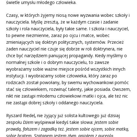
świetle umysłu młodego człowieka.
Czasy, w których żyjemy niosą nowe wyzwania wobec szkoły i
nauczyciela. Myślę zresztą, że w każdym czasie i zadanie
szkoły i rola nauczyciela, były takie same. I szkoła i nauczyciel,
to pewne niezmienne, zaraz po ojcu i matce, wobec
zmieniających się doktryn politycznych, systemów. Przecież
żaden nauczyciel nie czuje się dobrze w roli doktrynera, nie
chce być narzędziem panującej propagandy. Kiedy myślimy o
normalnej szkole i o dobrym nauczycielu, to zawsze
wyobrażamy sobie ważne miejsce pośród wszystkich innych
instytucji. I wyobrażamy sobie człowieka, który zaraz po
rodzicach został powołany, by swemu wychowankowi pomóc
stać się człowiekiem, rozwinąć talenty, jakie posiada. Owszem,
nikt nie zastąpi młodemu człowiekowi matki i ojca, ale też nic
nie zastąpi dobrej szkoły i oddanego nauczyciela.
Ryszard Riedel
,
nie żyjący już solista kultowego już dzisiaj
zespołu
Dżem
wyśpiewał kiedyś takie słowa:
Jestem sobie
prawdą, fałszem i zagadką też. Jestem sobie ojcem, sobie matką,
sobie bratem. Szatanem jestem złym, aniołem z aureolą,