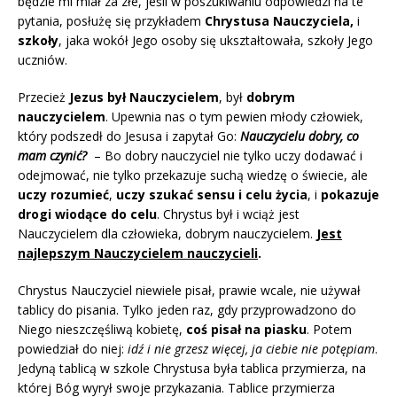
będzie mi miał za złe, jeśli w poszukiwaniu odpowiedzi na te
pytania, posłużę się przykładem
Chrystusa Nauczyciela,
i
szkoły
, jaka wokół Jego osoby się ukształtowała, szkoły Jego
uczniów.
Przecież
Jezus był Nauczycielem
, był
dobrym
nauczycielem
. Upewnia nas o tym pewien młody człowiek,
który podszedł do Jesusa i zapytał Go:
Nauczycielu dobry, co
mam czynić?
–
Bo dobry nauczyciel nie tylko uczy dodawać i
odejmować, nie tylko przekazuje suchą wiedzę o świecie, ale
uczy rozumieć
,
uczy szukać sensu i celu życia
, i
pokazuje
drogi wiodące do celu
. Chrystus był i wciąż jest
Nauczycielem dla człowieka, dobrym nauczycielem.
Jest
najlepszym Nauczycielem nauczycieli
.
Chrystus Nauczyciel niewiele pisał, prawie wcale, nie używał
tablicy do pisania. Tylko jeden raz, gdy przyprowadzono do
Niego nieszczęśliwą kobietę,
coś pisał na piasku
. Potem
powiedział do niej:
idź i nie grzesz więcej, ja ciebie nie potępiam
.
Jedyną tablicą w szkole Chrystusa była tablica przymierza, na
której Bóg wyrył swoje przykazania. Tablice przymierza