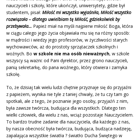
nauczycieli i szkoły, które ukończył, uniwersytety, gdzie był
studentem, pisał:
Miłość mi wszystko wyjaśniła, Miłość wszystko
rozwiązała – dlatego uwielbiam tę Miłość, gdziekolwiek by
przebywała…
Papież
miał na myśli najpierw miłość Boga, która
w ciągu całego jego życia objawiała mu się na różny sposób:
w mądrości i wiedzy jego profesorów, w życzliwości starych
wychowawców, aż do prostoty sprzątaczek szkolnych i
woźnych. Bo
w szkole nie ma osób nieważnych
, w szkole
wszyscy są ważni: od Pani dyrektor, przez grono nauczycieli,
panią sekretarkę, do pana woźnego, który otwiera i zamyka
szkołę.
To, że dzisiaj tak wielu ludzi chętnie przyznaje się do przyjaźni
z papieżem, wynika nie tyle z taniej chwały, że tu czy tam go
spotkali, ale z tego, że poznanie jego osoby, przyjaźń z nim,
była zawsze twórcza, budująca dla wszystkich. Dlatego ten
wielki człowiek, dla wielu z nas, wciąż pozostaje Nauczycielem.
To bardzo trudne zadanie dla nauczyciela, dla każdego z nas,
by nasza obecność była twórcza, budująca, budząca nadzieję,
zapalająca wszystkie światła ? światło Ducha Świętego w