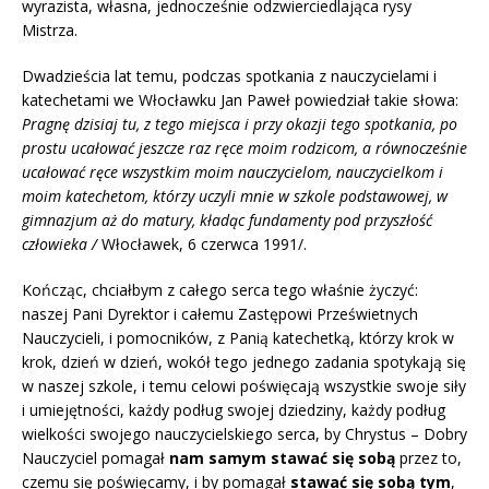
wyrazista, własna, jednocześnie odzwierciedlająca rysy
Mistrza.
Dwadzieścia lat temu, podczas spotkania z nauczycielami i
katechetami we Włocławku Jan Paweł powiedział takie słowa:
Pragnę dzisiaj tu, z tego miejsca i przy okazji tego spotkania, po
prostu ucałować jeszcze raz ręce moim rodzicom, a równocześnie
ucałować ręce wszystkim moim nauczycielom, nauczycielkom i
moim katechetom, którzy uczyli mnie w szkole podstawowej, w
gimnazjum aż do matury, kładąc fundamenty pod przyszłość
człowieka
/
Włocławek, 6 czerwca 1991/.
Kończąc, chciałbym z całego serca tego właśnie życzyć:
naszej Pani Dyrektor i całemu Zastępowi Prześwietnych
Nauczycieli, i pomocników, z Panią katechetką, którzy krok w
krok, dzień w dzień, wokół tego jednego zadania spotykają się
w naszej szkole, i temu celowi poświęcają wszystkie swoje siły
i umiejętności, każdy podług swojej dziedziny, każdy podług
wielkości swojego nauczycielskiego serca, by Chrystus – Dobry
Nauczyciel pomagał
nam samym stawać się sobą
przez to,
czemu się poświęcamy, i by pomagał
stawać się sobą tym
,