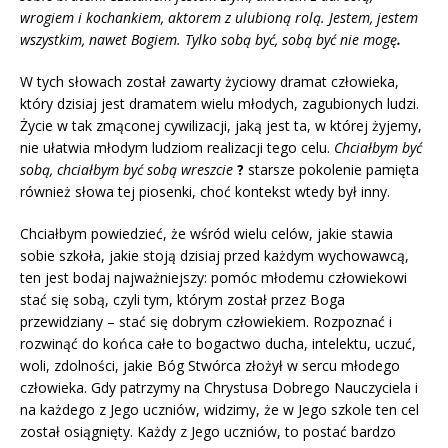
wrogiem i kochankiem, aktorem z ulubioną rolą. Jestem, jestem
wszystkim, nawet Bogiem. Tylko sobą być, sobą być nie mogę
.
W tych słowach został zawarty życiowy dramat człowieka,
który dzisiaj jest dramatem wielu młodych, zagubionych ludzi.
Życie w tak zmąconej cywilizacji, jaką jest ta, w której żyjemy,
nie ułatwia młodym ludziom realizacji tego celu.
Chciałbym być
sobą, chciałbym być sobą wreszcie
?
starsze pokolenie pamięta
również słowa tej piosenki, choć kontekst wtedy był inny.
Chciałbym powiedzieć, że wśród wielu celów, jakie stawia
sobie szkoła, jakie stoją dzisiaj przed każdym wychowawcą,
ten jest bodaj najważniejszy: pomóc młodemu człowiekowi
stać się sobą, czyli tym, którym został przez Boga
przewidziany – stać się dobrym człowiekiem. Rozpoznać i
rozwinąć do końca całe to bogactwo ducha, intelektu, uczuć,
woli, zdolności, jakie Bóg Stwórca złożył w sercu młodego
człowieka. Gdy patrzymy na Chrystusa Dobrego Nauczyciela i
na każdego z Jego uczniów, widzimy, że w Jego szkole ten cel
został osiągnięty. Każdy z Jego uczniów, to postać bardzo