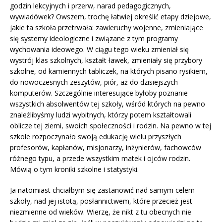
godzin lekcyjnych i przerw, narad pedagogicznych,
wywiadówek? Owszem, trochę łatwiej określić etapy dziejowe,
jakie ta szkoła przetrwała: zawieruchy wojenne, zmieniające
się systemy ideologiczne i związane z tym programy
wychowania ideowego. W ciągu tego wieku zmieniał się
wystrój klas szkolnych, kształt ławek, zmieniały się przybory
szkolne, od kamiennych tabliczek, na których pisano rysikiem,
do nowoczesnych zeszytów, piór, aż do dzisiejszych
komputerów. Szczególnie interesujące byłoby poznanie
wszystkich absolwentów tej szkoły, wśród których na pewno
znaleźlibyśmy ludzi wybitnych, którzy potem kształtowali
oblicze tej ziemi, swoich społeczności i rodzin. Na pewno w tej
szkole rozpoczynało swoją edukację wielu przyszłych
profesorów, kapłanów, misjonarzy, inżynierów, fachowców
różnego typu, a przede wszystkim matek i ojców rodzin.
Mówią o tym kroniki szkolne i statystyki.
Ja natomiast chciałbym się zastanowić nad samym celem
szkoły, nad jej istotą, posłannictwem, które przecież jest
niezmienne od wieków. Wierzę, że nikt z tu obecnych nie