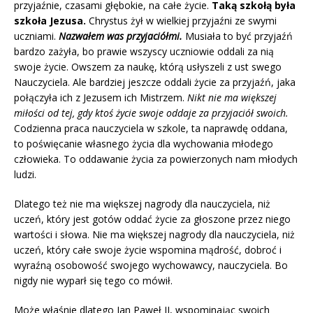
przyjaźnie, czasami głębokie, na całe życie.
Taką szkołą była
szkoła Jezusa.
Chrystus żył w wielkiej przyjaźni ze swymi
uczniami.
Nazwałem was przyjaciółmi.
Musiała to być przyjaźń
bardzo zażyła,
bo
prawie wszyscy uczniowie oddali za nią
swoje życie. Owszem za naukę, którą usłyszeli z ust swego
Nauczyciela. Ale bardziej jeszcze oddali życie za przyjaźń, jaka
połączyła ich z Jezusem ich Mistrzem.
Nikt nie ma większej
miłości od tej, gdy ktoś życie swoje oddaje za przyjaciół swoich.
Codzienna praca nauczyciela w szkole, ta naprawdę oddana,
to poświęcanie własnego życia dla wychowania młodego
człowieka. To oddawanie życia za powierzonych nam młodych
ludzi.
Dlatego też nie ma większej nagrody dla nauczyciela, niż
uczeń, który jest gotów oddać życie za głoszone przez niego
wartości i słowa. Nie ma większej nagrody dla nauczyciela, niż
uczeń, który całe swoje życie wspomina mądrość, dobroć i
wyraźną osobowość swojego wychowawcy, nauczyciela. Bo
nigdy nie wyparł się tego co mówił.
Może właśnie dlatego Jan Paweł II, wspominając swoich