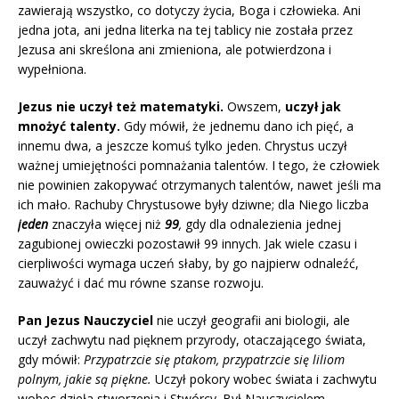
zawierają wszystko, co dotyczy życia, Boga i człowieka. Ani
jedna jota, ani jedna literka na tej tablicy nie została przez
Jezusa ani skreślona ani zmieniona, ale potwierdzona i
wypełniona.
Jezus nie uczył też matematyki.
Owszem,
uczył jak
mnożyć talenty.
Gdy mówił, że jednemu dano ich pięć, a
innemu dwa, a jeszcze komuś tylko jeden. Chrystus uczył
ważnej umiejętności pomnażania talentów. I tego, że człowiek
nie powinien zakopywać otrzymanych talentów, nawet jeśli ma
ich mało. Rachuby Chrystusowe były dziwne; dla Niego liczba
jeden
znaczyła więcej niż
99
,
gdy dla odnalezienia jednej
zagubionej owieczki pozostawił 99 innych. Jak wiele czasu i
cierpliwości wymaga uczeń słaby, by go najpierw odnaleźć,
zauważyć i dać mu równe szanse rozwoju.
Pan Jezus Nauczyciel
nie uczył geografii ani biologii, ale
uczył zachwytu nad pięknem przyrody, otaczającego świata,
gdy mówił:
Przypatrzcie się ptakom, przypatrzcie się liliom
polnym, jakie są piękne.
Uczył pokory wobec świata i zachwytu
wobec dzieła stworzenia i Stwórcy. Był Nauczycielem