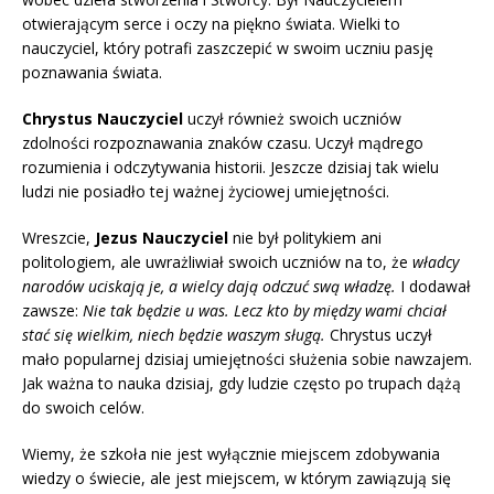
otwierającym serce i oczy na piękno świata. Wielki to
nauczyciel, który potrafi zaszczepić w swoim uczniu pasję
poznawania świata.
Chrystus Nauczyciel
uczył również swoich uczniów
zdolności rozpoznawania znaków czasu. Uczył mądrego
rozumienia i odczytywania historii. Jeszcze dzisiaj tak wielu
ludzi nie posiadło tej ważnej życiowej umiejętności.
Wreszcie,
Jezus Nauczyciel
nie był politykiem ani
politologiem, ale uwrażliwiał swoich uczniów na to, że
władcy
narodów uciskają je, a wielcy dają odczuć swą władzę.
I dodawał
zawsze:
Nie tak będzie u was. Lecz kto by między wami chciał
stać się wielkim, niech będzie waszym sługą.
Chrystus uczył
mało popularnej dzisiaj umiejętności służenia sobie nawzajem.
Jak ważna to nauka dzisiaj, gdy ludzie często po trupach
dążą
do swoich celów.
Wiemy, że szkoła nie jest wyłącznie miejscem zdobywania
wiedzy o świecie, ale jest miejscem, w którym zawiązują się