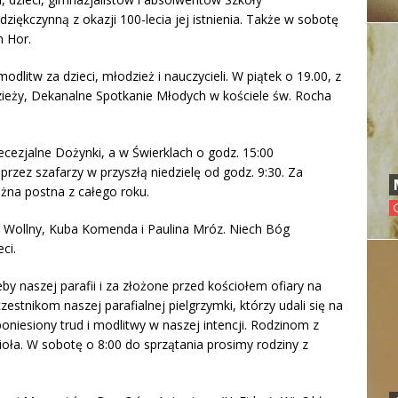
ękczynną z okazji 100-lecia jej istnienia. Także w sobotę
h Hor.
dlitw za dzieci, młodzież i nauczycieli. W piątek o 19.00, z
dzieży, Dekanalne Spotkanie Młodych w kościele św. Rocha
ecezjalne Dożynki, a w Świerklach o godz. 15:00
rzez szafarzy w przyszłą niedzielę od godz. 9:30. Za
żna postna z całego roku.
an Wollny, Kuba Komenda i Paulina Mróz. Niech Bóg
ci.
by naszej parafii i za złożone przed kościołem ofiary na
stnikom naszej parafialnej pielgrzymki, którzy udali się na
oniesiony trud i modlitwy w naszej intencji. Rodzinom z
oła. W sobotę o 8:00 do sprzątania prosimy rodziny z