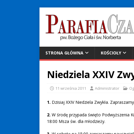
STRONA GŁÓWNA
KOŚCIOŁY
Niedziela XXIV Zw
11 września 2011
Administrator
Og
1.
Dzisiaj XXIV Niedziela Zwykła. Zapraszamy
2.
W środę przypada święto Podwyższenia Kr
18:00 Msza św. dla młodzieży.
3.
W sobotę na 15:00 zapraszamy nauczycieli,