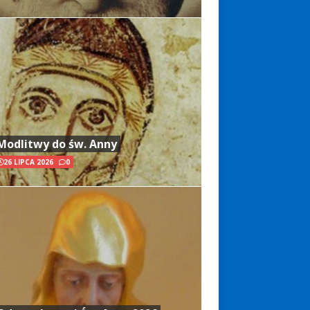
Modlitwy do św. Anny
26 LIPCA 2026
0