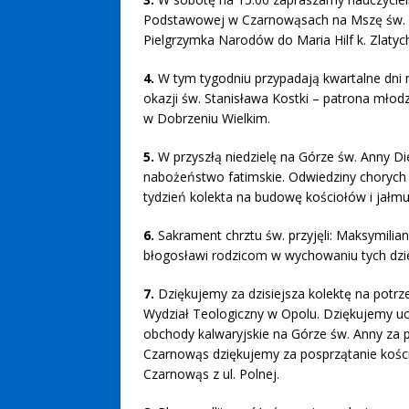
Podstawowej w Czarnowąsach na Mszę św. dzi
Pielgrzymka Narodów do Maria Hilf k. Zlatyc
4.
W tym tygodniu przypadają kwartalne dni mo
okazji św. Stanisława Kostki – patrona mło
w Dobrzeniu Wielkim.
5.
W przyszłą niedzielę na Górze św. Anny Di
nabożeństwo fatimskie. Odwiedziny chorych p
tydzień kolekta na budowę kościołów i jałmu
6.
Sakrament chrztu św. przyjęli: Maksymili
błogosławi rodzicom w wychowaniu tych dzie
7.
Dziękujemy za dzisiejsza kolektę na potrze
Wydział Teologiczny w Opolu. Dziękujemy ucze
obchody kalwaryjskie na Górze św. Anny za p
Czarnowąs dziękujemy za posprzątanie kości
Czarnowąs z ul. Polnej.