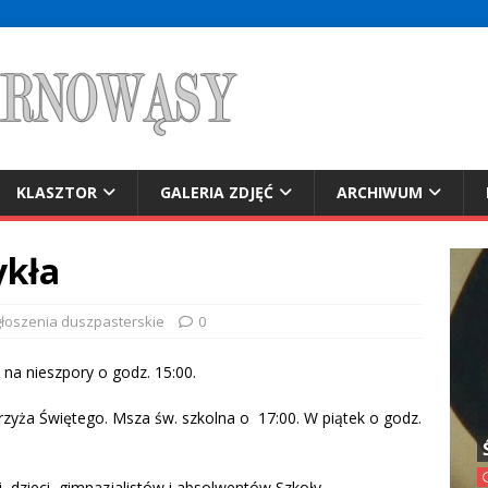
KLASZTOR
GALERIA ZDJĘĆ
ARCHIWUM
ykła
łoszenia duszpasterskie
0
 na nieszpory o godz. 15:00.
zyża Świętego. Msza św. szkolna o 17:00. W piątek o godz.
 dzieci, gimnazjalistów i absolwentów Szkoły