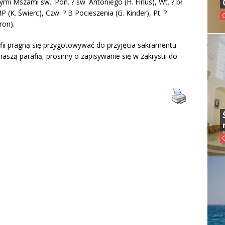
 Mszami św.: Pon. ? św. Antoniego (H. Firlus), Wt. ? bł.
 (K. Świerc), Czw. ? B Pocieszenia (G. Kinder), Pt. ?
ron).
fii pragną się przygotowywać do przyjęcia sakramentu
aszą parafią, prosimy o zapisywanie się w zakrystii do