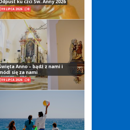
Odpust ku czci Św. Anny 2026
19 LIPCA 2026
0
Święta Anno – bądź z nami i
módl się za nami
19 LIPCA 2026
0