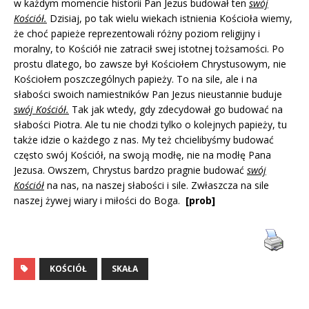
w każdym momencie historii Pan Jezus budował ten
swój
Kościół.
Dzisiaj, po tak wielu wiekach istnienia Kościoła wiemy,
że choć papieże reprezentowali różny poziom religijny i
moralny, to Kościół nie zatracił swej istotnej tożsamości. Po
prostu dlatego, bo zawsze był Kościołem Chrystusowym, nie
Kościołem poszczególnych papieży. To na sile, ale i na
słabości swoich namiestników Pan Jezus nieustannie buduje
swój Kościół.
Tak jak wtedy, gdy zdecydował go budować na
słabości Piotra. Ale tu nie chodzi tylko o kolejnych papieży, tu
także idzie o każdego z nas. My też chcielibyśmy budować
często swój Kościół, na swoją modłę, nie na modłę Pana
Jezusa. Owszem, Chrystus bardzo pragnie budować
swój
Kościół
na nas, na naszej słabości i sile. Zwłaszcza na sile
naszej żywej wiary i miłości do Boga.
[prob]
KOŚCIÓŁ
SKAŁA