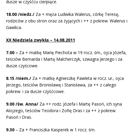
dusze w czyśćcu cierpiące.
18.00 /niedz./
Za + męża Ludwika Walerus, córkę Teresę,
rodziców z obu stron oraz za żyjących i ++ z pokrew. Walerus i
Gawlica.
XX Niedziela zwykła – 14.08.2011
7.00 –
Za + matkę Marię Piechota w 19 rocz. śm., ojca Józefa,
teściów Bernarda i Martę Malcherczyk, szwagra Jerzego i za
dusze czyścowe.
8.15 /niem./
Za + matkę Agnieszkę Pawleta w rocz. ur., ojca
Jerzego, teściów Bronisławę i Stanisława, za ++ z całego
pokrew. i za dusze czyśćcowe.
9.00 /św. Anna/
Za ++ rodz. Józefa i Martę Pasoń, ich syna
Alojzego, teściów Teodora i Zofię Dras i za ++ z pokrew.
Pasoń i Dras.
9.30
– Za + Franciszka Kasperek w 1 rocz. śm.