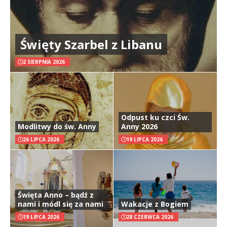
Święty Szarbel z Libanu
2 SIERPNIA 2026
Odpust ku czci Św.
Modlitwy do św. Anny
Anny 2026
26 LIPCA 2026
19 LIPCA 2026
Święta Anno – bądź z
nami i módl się za nami
Wakacje z Bogiem
19 LIPCA 2026
28 CZERWCA 2026