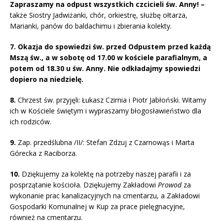
Zapraszamy na odpust wszystkich czcicieli św. Anny! –
także Siostry Jadwiżanki, chór, orkiestrę, służbę ołtarza,
Marianki, panów do baldachimu i zbierania kolekty.
7. Okazja do spowiedzi św. przed Odpustem przed każdą
Mszą św., a w sobotę od 17.00 w kościele parafialnym, a
potem od 18.30 u św. Anny. Nie odkładajmy spowiedzi
dopiero na niedzielę.
8.
Chrzest św. przyjęli: Łukasz Czirnia i Piotr Jabłoński. Witamy
ich w Kościele świętym i wypraszamy błogosławieństwo dla
ich rodziców.
9.
Zap. przedślubna /II/: Stefan Zdzuj z Czarnowąs i Marta
Górecka z Raciborza.
10.
Dziękujemy za kolektę na potrzeby naszej parafii i za
posprzątanie kościoła. Dziękujemy Zakładowi
Prowod
za
wykonanie prac kanalizacyjnych na cmentarzu, a Zakładowi
Gospodarki Komunalnej w Kup za prace pielęgnacyjne,
również na cmentarzu.