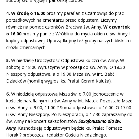
sobotę św. Brygidę ? patronkę Europy.
4. W środę o 16.00
prosimy parafian z Czarnowąs do prac
porządkowych na cmentarzu przed odpustem. Liczymy
również na pomoc członków Bractwa św. Anny.
W czwartek
o 16.00
prosimy panie z Wróblina do mycia okien u św. Anny i
kaplicy odpustowej. Uporządkujmy też groby naszych bliskich i
dróżki cmentarnych.
5.
W niedzielę Uroczystość Odpustowa ku czci św. Anny. W
sobotę o 18.00 wyruszymy w procesji do św. Anny. O 18.30
Nieszpory odpustowe, a o 19.00 Msza św. w int. Babć i
Dziadków (homilię wygłosi ks. Prałat Gerard Kałuża).
6.
W niedzielę odpustową Msza św. o 7.00 jednocześnie w
kościele parafialnym i u św. Anny w int. Matek. Pozostałe Msze
u św. Anny: o 9.00, 11.00 ? Suma odpustowa i o 16.00. O 17.00
u św. Anny Nieszpory. Po Nieszporach, o 17.30 zapraszamy do
św. Anny na koncert saksofonistów
Saxofonissimo dla św.
Anny
.
Kaznodzieją odpustowym będzie ks. Prałat Tomasz
Horak ? proboszcz i redaktor Gościa Niedzielnego.