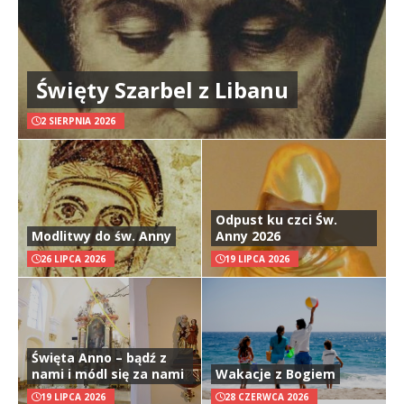
Święty Szarbel z Libanu
2 SIERPNIA 2026
Odpust ku czci Św.
Modlitwy do św. Anny
Anny 2026
26 LIPCA 2026
19 LIPCA 2026
Święta Anno – bądź z
nami i módl się za nami
Wakacje z Bogiem
19 LIPCA 2026
28 CZERWCA 2026