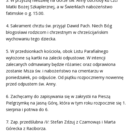
3. W przyszłą niedzielę na Górze św. Anny obchody ku czci
Matki Bożej Szkaplerznej, a w Świerklach nabożeństwo
fatimskie o g. 15.00.
4. Sakrament chrztu św. przyjął Dawid Pach. Niech Bóg
błogosławi rodzicom i chrzestnym w chrześcijańskim
wychowaniu tego dziecka.
5. W przedsionkach kościoła, obok Listu Parafialnego
wyłożone są kartki na zalecki odpustowe. W intencji
zalecanych odmawiany będzie różaniec oraz odprawiona
zostanie Msza św. i nabożeństwo na cmentarzu w
poniedziałek, po odpuście. Od piątku rozpoczniemy nowennę
przed odpustem św. Anny.
6. Zachęcamy do zapisywania się w zakrystii na Pieszą
Pielgrzymkę na Jasną Górę, która w tym roku rozpocznie się 1.
sierpnia i potrwa do 6.
7. Zap. przedślubna /I/: Stefan Zdzuj z Czarnowąs i Marta
Górecka z Raciborza.