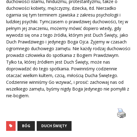
duchowości islamu, hinduizmu, protestantyzmu, także o
duchowości kobiety, mężczyzny, dziecka, itd. Nierzadko
ogarnia się tym terminem zjawiska z zakresu psychologii i
ludzkiej psychiki. Tymczasem o prawdziwej duchowości, tej w
pełnym jej znaczeniu, możemy mówić dopiero wtedy, gdy
wywodzi się ona z tego źródła, którym jest Duch Święty, jako
Duch Prawdziwego i jedynego Boga Ojca. Żyjemy w czasach
ogromnego duchowego zamętu. Nie każdy rodzaj duchowości
prowadzi człowieka do spotkania z Bogiem Prawdziwym.
Tylko ta, której źródłem jest Duch Święty, może nas
doprowadzić do tego spotkania. Powinniśmy codziennie
otaczać wielkim kultem, czcią, miłością Ducha Świętego.
Codziennie winniśmy Go wzywać, i prosić: zachowaj nas od
wszelkiego zamętu, byśmy nigdy Boga Jedynego nie pomylili z
nie-bogiem.
BÓG
DUCH ŚWIĘTY