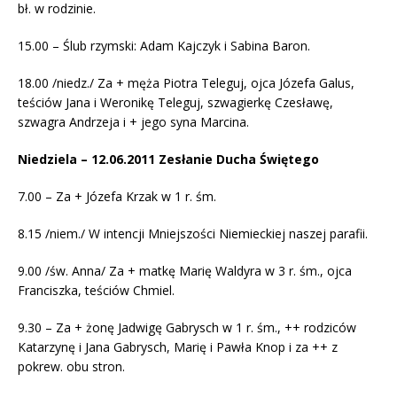
bł. w rodzinie.
15.00 – Ślub rzymski: Adam Kajczyk i Sabina Baron.
18.00 /niedz./ Za + męża Piotra Teleguj, ojca Józefa Galus,
teściów Jana i Weronikę Teleguj, szwagierkę Czesławę,
szwagra Andrzeja i + jego syna Marcina.
Niedziela – 12.06.2011 Zesłanie Ducha Świętego
7.00 – Za + Józefa Krzak w 1 r. śm.
8.15 /niem./ W intencji Mniejszości Niemieckiej naszej parafii.
9.00 /św. Anna/ Za + matkę Marię Waldyra w 3 r. śm., ojca
Franciszka, teściów Chmiel.
9.30 – Za + żonę Jadwigę Gabrysch w 1 r. śm., ++ rodziców
Katarzynę i Jana Gabrysch, Marię i Pawła Knop i za ++ z
pokrew. obu stron.