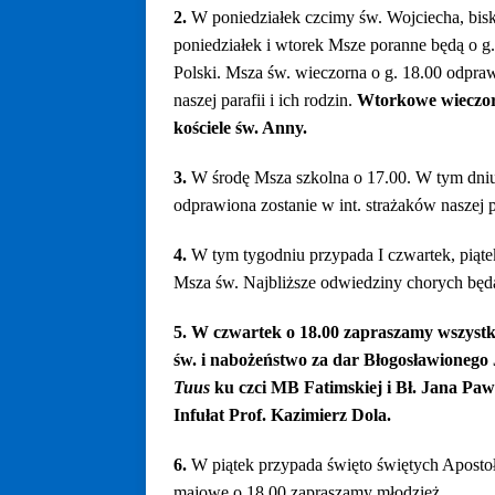
2.
W poniedziałek czcimy św. Wojciecha, bis
poniedziałek i wtorek Msze poranne będą o 
Polski. Msza św. wieczorna o g. 18.00 odpra
naszej parafii i ich rodzin.
Wtorkowe wieczor
kościele św. Anny.
3.
W środę Msza szkolna o 17.00. W tym dni
odprawiona zostanie w int. strażaków naszej p
4.
W tym tygodniu przypada I czwartek, piąte
Msza św. Najbliższe odwiedziny chorych będą
5. W czwartek o 18.00 zapraszamy wszystk
św. i nabożeństwo za dar Błogosławionego 
Tuus
ku czci MB Fatimskiej i Bł. Jana Paw
Infułat Prof. Kazimierz Dola.
6.
W piątek przypada święto świętych Aposto
majowe o 18.00 zapraszamy młodzież.