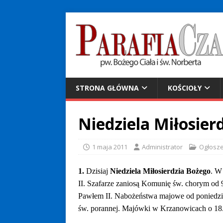
STRONA GŁÓWNA
KOŚCIOŁY
Niedziela Miłosier
1 maja 2011
Administrator
Ogłosze
1.
Dzisiaj
Niedziela Miłosierdzia Bożego
. W
II. Szafarze zaniosą Komunię św. chorym od
Pawłem II. Nabożeństwa majowe od poniedzia
św. porannej. Majówki w Krzanowicach o 18.