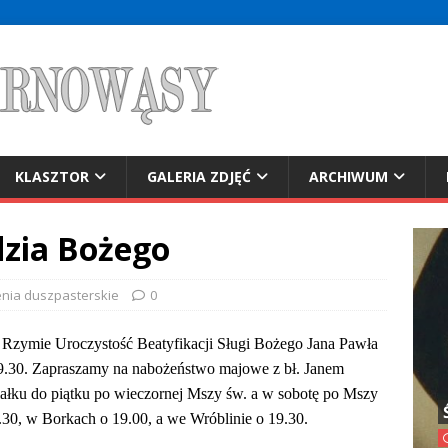
KLASZTOR
GALERIA ZDJĘĆ
ARCHIWUM
dzia Bożego
nia duszpasterskie
0
 Rzymie Uroczystość Beatyfikacji Sługi Bożego Jana Pawła
 9.30. Zapraszamy na nabożeństwo majowe z bł. Janem
łku do piątku po wieczornej Mszy św. a w sobotę po Mszy
30, w Borkach o 19.00, a we Wróblinie o 19.30.