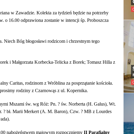
oriana w Zawadzie. Kolekta za tydzień będzie na potrzeby
 o 16.00 odprawiona zostanie w intencji śp. Proboszcza
ża. Niech Bóg błogosławi rodzicom i chrzestnym tego
Borek i Małgorzata Korbecka-Telicka z Borek; Tomasz Hilla z
alny Caritas, rodzinom z Wróblina za posprzątanie kościoła.
 prosimy rodziny z Czarnowąs z ul. Kopernika.
ymi Mszami św. wg Róż: Pn. ? św. Norberta (H. Galus), Wt.
 ? bł. Marii Merkert (A. M. Baron), Czw. ? MB z Lourdes
ada).
o 15.00 nabożeństwem majowym rozpoczniemy
II Parafialny