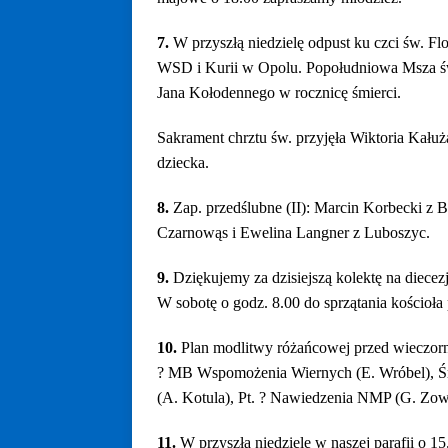
7.
W przyszłą niedzielę odpust ku czci św. Fl
WSD i Kurii w Opolu. Popołudniowa Msza św.
Jana Kołodennego w rocznicę śmierci.
Sakrament chrztu św. przyjęła Wiktoria Kału
dziecka.
8.
Zap. przedślubne (II): Marcin Korbecki z 
Czarnowąs i Ewelina Langner z Luboszyc.
9.
Dziękujemy za dzisiejszą kolektę na diecezj
W sobotę o godz. 8.00 do sprzątania kościoła
10.
Plan modlitwy różańcowej przed wieczorn
? MB Wspomożenia Wiernych (E. Wróbel), Śr.
(A. Kotula), Pt. ? Nawiedzenia NMP (G. Zow
11.
W przyszłą niedzielę w naszej parafii 