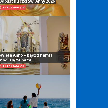
Odpust ku czci Św. Anny 2026
19 LIPCA 2026
0
Święta Anno – bądź z nami i
módl się za nami
19 LIPCA 2026
0