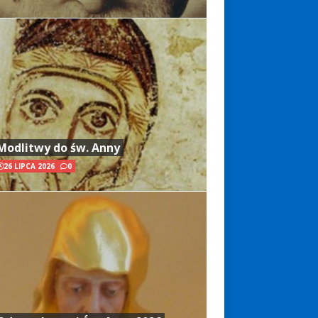
Modlitwy do św. Anny
26 LIPCA 2026
0