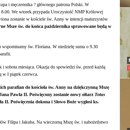
kupa i męczennika ? głównego patrona Polski. W
g. 8.00. We wtorek przypada Uroczystość NMP Królowej
wiona zostanie w kościele św. Anny w intencji maturzystów
ne Msze św. do końca października sprawowane będą w
u wspominamy św. Floriana. W niedzielę suma o 9.30
arafii.
k i sobota miesiąca. Okazja do spowiedzi św. przed każdą
 w I piątek czerwca.
ich parafian do kościoła św. Anny na dziękczynną Mszę
Jana Pawła II. Poświęcony zostanie nowy ołtarz
Totus
ła II. Poświęcenia dokona i Słowo Boże wygłosi ks.
łów Filipa i Jakuba. Na wieczorną Mszę św. i nabożeństwo