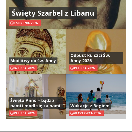
Święty Szarbel z Libanu
2 SIERPNIA 2026
Odpust ku czci Św.
Modlitwy do św. Anny
Anny 2026
26 LIPCA 2026
19 LIPCA 2026
Święta Anno – bądź z
nami i módl się za nami
Wakacje z Bogiem
19 LIPCA 2026
28 CZERWCA 2026