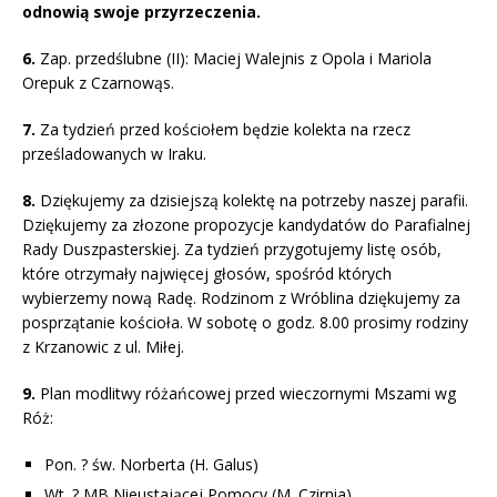
odnowią swoje przyrzeczenia.
6.
Zap. przedślubne (II): Maciej Walejnis z Opola i Mariola
Orepuk z Czarnowąs.
7.
Za tydzień przed kościołem będzie kolekta na rzecz
prześladowanych w Iraku.
8.
Dziękujemy za dzisiejszą kolektę na potrzeby naszej parafii.
Dziękujemy za złozone propozycje kandydatów do Parafialnej
Rady Duszpasterskiej. Za tydzień przygotujemy listę osób,
które otrzymały najwięcej głosów, spośród których
wybierzemy nową Radę. Rodzinom z Wróblina dziękujemy za
posprzątanie kościoła. W sobotę o godz. 8.00 prosimy rodziny
z Krzanowic z ul. Miłej.
9.
Plan modlitwy różańcowej przed wieczornymi Mszami wg
Róż:
Pon. ? św. Norberta (H. Galus)
Wt. ? MB Nieustającej Pomocy (M. Czirnia)