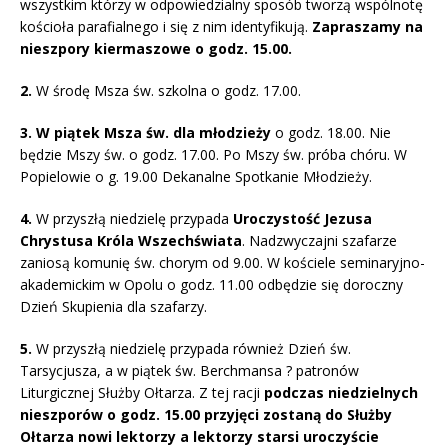
wszystkim którzy w odpowiedzialny sposób tworzą wspólnotę
kościoła parafialnego i się z nim identyfikują.
Zapraszamy na
nieszpory kiermaszowe o godz. 15.00.
2.
W środę Msza św. szkolna o godz. 17.00.
3. W piątek Msza św. dla młodzieży
o godz. 18.00. Nie
będzie Mszy św. o godz. 17.00. Po Mszy św. próba chóru. W
Popielowie o g. 19.00 Dekanalne Spotkanie Młodzieży.
4.
W przyszłą niedzielę przypada
Uroczystość Jezusa
Chrystusa Króla Wszechświata
. Nadzwyczajni szafarze
zaniosą komunię św. chorym od 9.00. W kościele seminaryjno-
akademickim w Opolu o godz. 11.00 odbędzie się doroczny
Dzień Skupienia dla szafarzy.
5.
W przyszłą niedzielę przypada również Dzień św.
Tarsycjusza, a w piątek św. Berchmansa ? patronów
Liturgicznej Służby Ołtarza. Z tej racji
podczas niedzielnych
nieszporów o godz. 15.00 przyjęci zostaną do Służby
Ołtarza nowi lektorzy a lektorzy starsi uroczyście