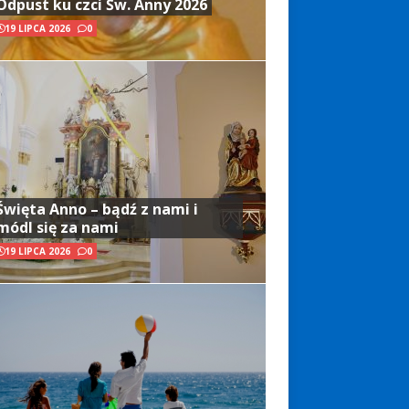
Odpust ku czci Św. Anny 2026
19 LIPCA 2026
0
Święta Anno – bądź z nami i
módl się za nami
19 LIPCA 2026
0