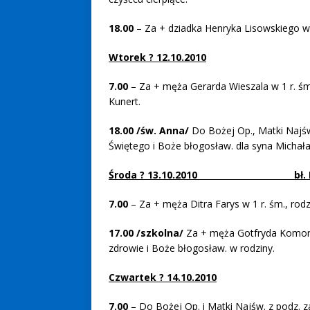
18.00
– Za + dziadka Henryka Lisowskiego w r
Wtorek ? 12.10.2010
7.00
– Za + męża Gerarda Wieszala w 1 r. śmi
Kunert.
18.00
/św. Anna/
Do Bożej Op., Matki Najśw.
Świętego i Boże błogosław. dla syna Michała 
Środa ? 13.10.2010 bł. Hono
7.00
– Za + męża Ditra Farys w 1 r. śm., rod
17.00 /szkolna/
Za + męża Gotfryda Komor w
zdrowie i Boże błogosław. w rodziny.
Czwartek ? 14.10.2010
7.00
– Do Bożej Op. i Matki Najśw. z podz. za