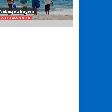
Wakacje z Bogiem
28 CZERWCA 2026
0