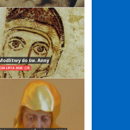
Modlitwy do św. Anny
26 LIPCA 2026
0