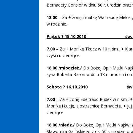
Bernadety Gonsior w dniu 50 r. urodzin oraz w
18.00
– Za + żonę i matkę Waltraudę Melcer,
w rodzinie.
Piątek ? 15.10.2010 św. Ter
7.00
– Za + Monikę Tkocz w 10 r. śm., + Klar
czyśćcu cierpiące.
18.00
/
młodzież./
Do Bożej Op. i Matki Najś
syna Roberta Baron w dniu 18 r. urodzin i o 
Sobota ? 16.10.2010 św. Jadw
7.00
– Za + żonę Edeltraud Rudek w r. śm., ++
Monikę i Łucję, siostrzenicę Bernadetę, + jej
cierpiące.
18.00
/niedz./
Do Bożej Op. i Matki Najśw. z
Sławomira Galińskiego z ok. 50 r. urodzin oraz