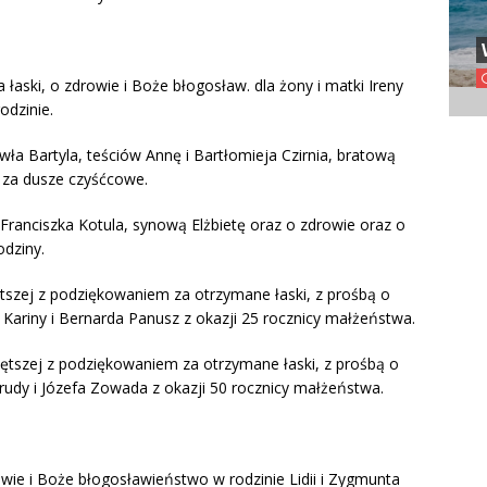
 łaski, o zdrowie i Boże błogosław. dla żony i matki Ireny
odzinie.
ła Bartyla, teściów Annę i Bartłomieja Czirnia, bratową
i za dusze czyśćcowe.
Franciszka Kotula, synową Elżbietę oraz o zdrowie oraz o
odziny.
tszej z podziękowaniem za otrzymane łaski, z prośbą o
Kariny i Bernarda Panusz z okazji 25 rocznicy małżeństwa.
iętszej z podziękowaniem za otrzymane łaski, z prośbą o
trudy i Józefa Zowada z okazji 50 rocznicy małżeństwa.
owie i Boże błogosławieństwo w rodzinie Lidii i Zygmunta