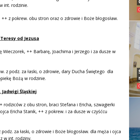
 int. rodzinie.
 ++ z pokrew. obu stron oraz o zdrowie i Boże błogosław.
esy od Jezusa
ę Wieczorek, ++ Barbarę, Joachima i Jerzego i za dusze w
w. z podz. za łaski, o zdrowie, dary Ducha Świętego dla
opiekę Bożą w rodzinie.
igi Śląskiej
 rodziców z obu stron, braci Stefana i Ericha, szwagierki
 ojca Ericha Stanik, ++ z pokrew. i za dusze w czyśćcu
 podz. za łaski, o zdrowie i Boże błogosław. dla męża i ojca
 w int. rodziny.