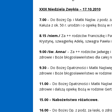
XXIX Niedziela Zwykła – 17.10.2010
7.00
– Do Bożej Op. i Matki Najśw. z podz. za
Kałuża z ok. 50 r. urodzin i o opiekę Bożą w r
8.15
/niem./
Za ++ rodziców Franciszkę i Paw
Krystynę, szwagierkę Adelę, szwagra Pawła 
9.00 /św. Anna/
– Za ++ rodziców Jadwigę i 
zdrowie i Boże błogosławieństwo dla całej r
9.30
– Do Bożej Opatrzności i Matki Najświę
zdrowie i Boże błogosławieństwo w rodzinie 
11.00
– Do Bożej Opatrzności i Matki Najśw
zdrowie i dalszą opiekę Bożą w rodzinie Ger
15.00 – Nabożeństwo różańcowe.
16.00
– Do Bożej Op. z podz. za łaski, o zdr