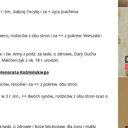
. śm., babcię Cecylię i za + ojca Joachima.
erci, rodziców z obu stron i za ++ z pokrew. Wieszala i
 i św. Anny z podz. za łaski, o zdrowie, Dary Ducha
Malcherczyk z ok. 18 r. urodzin.
rata Koźmińskiego
ziców, teściów i za ++ z pokrew. obu stron.
 3 r. śm., ++ dwóch synów, rodziców z obu stron oraz o
 łaski, o zdrowie i Boże błogosław. dla żony i matki