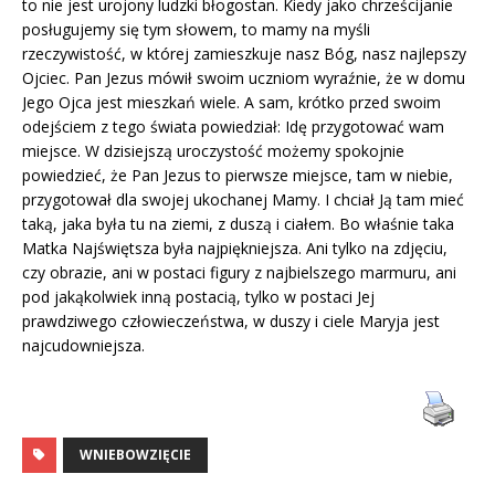
to nie jest urojony ludzki błogostan. Kiedy jako chrześcijanie
posługujemy się tym słowem, to mamy na myśli
rzeczywistość, w której zamieszkuje nasz Bóg, nasz najlepszy
Ojciec. Pan Jezus mówił swoim uczniom wyraźnie, że w domu
Jego Ojca jest mieszkań wiele. A sam, krótko przed swoim
odejściem z tego świata powiedział: Idę przygotować wam
miejsce. W dzisiejszą uroczystość możemy spokojnie
powiedzieć, że Pan Jezus to pierwsze miejsce, tam w niebie,
przygotował dla swojej ukochanej Mamy. I chciał Ją tam mieć
taką, jaka była tu na ziemi, z duszą i ciałem. Bo właśnie taka
Matka Najświętsza była najpiękniejsza. Ani tylko na zdjęciu,
czy obrazie, ani w postaci figury z najbielszego marmuru, ani
pod jakąkolwiek inną postacią, tylko w postaci Jej
prawdziwego człowieczeństwa, w duszy i ciele Maryja jest
najcudowniejsza.
WNIEBOWZIĘCIE