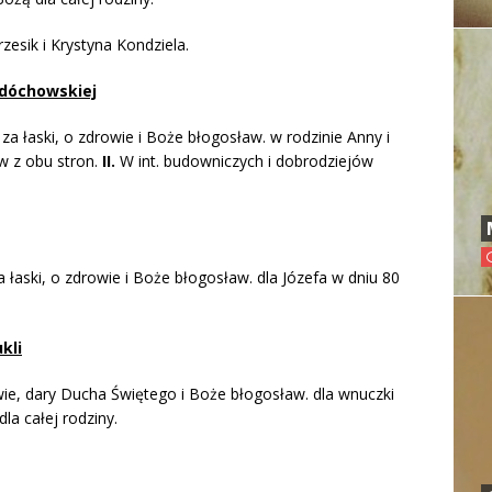
rzesik i Krystyna Kondziela.
dóchowskiej
za łaski, o zdrowie i Boże błogosław. w rodzinie Anny i
ów z obu stron.
II.
W int. budowniczych i dobrodziejów
a łaski, o zdrowie i Boże błogosław. dla Józefa w dniu 80
kli
wie, dary Ducha Świętego i Boże błogosław. dla wnuczki
la całej rodziny.