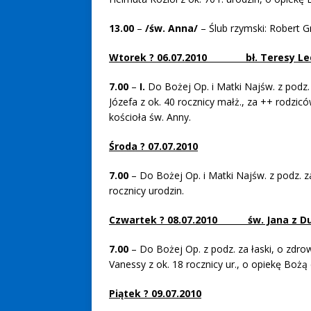
13.00
–
/św. Anna/
– Ślub rzymski: Robert G
Wtorek ? 06.07.2010 bł. Teresy Le
7.00
–
I.
Do Bożej Op. i Matki Najśw. z podz. 
Józefa z ok. 40 rocznicy małż., za ++ rodzic
kościoła św. Anny.
Środa ? 07.07.2010
7.00
– Do Bożej Op. i Matki Najśw. z podz. z
rocznicy urodzin.
Czwartek ? 08.07.2010 św. Jana z Du
7.00
– Do Bożej Op. z podz. za łaski, o zdro
Vanessy z ok. 18 rocznicy ur., o opiekę Bożą d
Piątek ? 09.07.2010