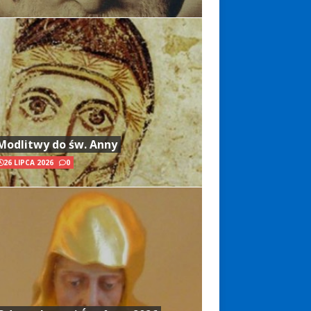
Modlitwy do św. Anny
26 LIPCA 2026
0