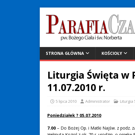
STRONA GŁÓWNA
KOŚCIOŁY
Liturgia Święta w P
11.07.2010 r.
5 lipca 2010
Administrator
Liturgia
Poniedziałek ? 05.07.2010
7.00
– Do Bożej Op. i Matki Najśw. z podz. z
Helmuta Koziol z ok. 70 r. urodzin, o opiekę 