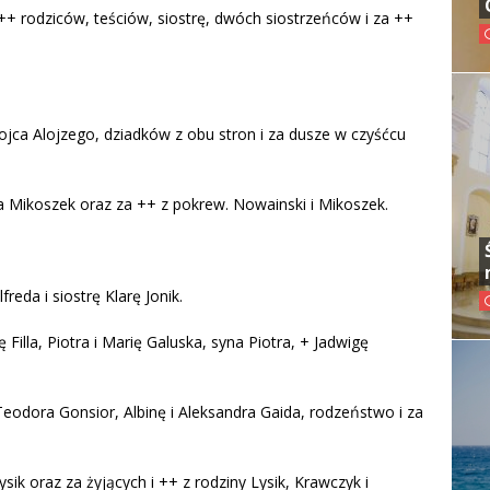
++ rodziców, teściów, siostrę, dwóch siostrzeńców i za ++
 ojca Alojzego, dziadków z obu stron i za dusze w czyśćcu
a Mikoszek oraz za ++ z pokrew. Nowainski i Mikoszek.
reda i siostrę Klarę Jonik.
 Filla, Piotra i Marię Galuska, syna Piotra, + Jadwigę
eodora Gonsior, Albinę i Aleksandra Gaida, rodzeństwo i za
ik oraz za żyjących i ++ z rodziny Lysik, Krawczyk i