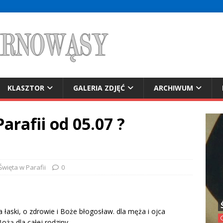
KLASZTOR
GALERIA ZDJĘĆ
ARCHIWUM
arafii od 05.07 ?
 Święta w Parafii
0
a łaski, o zdrowie i Boże błogosław. dla męża i ojca
Bożą dla całej rodziny.