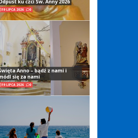
Odpust ku czci Św. Anny 2026
19 LIPCA 2026
0
Święta Anno – bądź z nami i
módl się za nami
19 LIPCA 2026
0