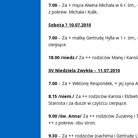
7.00
– Za + męża Alwina Michala w 6 r. śm., 
z pokrew. Michala i Kulik.
Sobota ? 10.07.2010
7.00
– Za + matkę Gertrudę Hylla w 1 r. śm.,
cierpiące.
18.00 /niedz./
Za ++ rodziców Marię i Karol
XV Niedziela Zwykła – 11.07.2010
7.00
– Za + Wiktorię Respondek, + jej syna Alf
8.15 /niem./
Za ++ rodziców Karola i Elżbietę
Starosta i za dusze w czyśćcu cierpiące.
9.00 /św. Anna/
Za ++ rodziców Zuzannę i T
++ z pokrew. obu stron.
9.30
– Za ++ rodziców Joachima i Gertrudę Lys