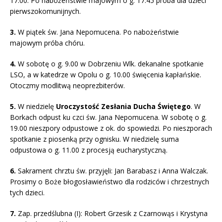
17.00. Po nabożeństwie majowym o g. 17.45 próba dla dzieci
pierwszokomunijnych.
3.
W piątek św. Jana Nepomucena. Po nabożeństwie
majowym próba chóru.
4.
W sobotę o g. 9.00 w Dobrzeniu Wlk. dekanalne spotkanie
LSO, a w katedrze w Opolu o g. 10.00 święcenia kapłańskie.
Otoczmy modlitwą neoprezbiterów.
5.
W niedzielę
Uroczystość Zesłania Ducha Świętego
. W
Borkach odpust ku czci św. Jana Nepomucena. W sobotę o g.
19.00 nieszpory odpustowe z ok. do spowiedzi. Po nieszporach
spotkanie z piosenką przy ognisku. W niedzielę suma
odpustowa o g. 11.00 z procesją eucharystyczną.
6.
Sakrament chrztu św. przyjęli: Jan Barabasz i Anna Walczak.
Prosimy o Boże błogosławieństwo dla rodziców i chrzestnych
tych dzieci.
7.
Zap. przedślubna (I): Robert Grzesik z Czarnowąs i Krystyna