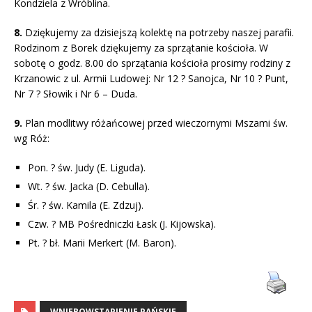
Kondziela z Wróblina.
8.
Dziękujemy za dzisiejszą kolektę na potrzeby naszej parafii.
Rodzinom z Borek dziękujemy za sprzątanie kościoła. W
sobotę o godz. 8.00 do sprzątania kościoła prosimy rodziny z
Krzanowic z ul. Armii Ludowej: Nr 12 ? Sanojca, Nr 10 ? Punt,
Nr 7 ? Słowik i Nr 6 – Duda.
9.
Plan modlitwy różańcowej przed wieczornymi Mszami św.
wg Róż:
Pon. ? św. Judy (E. Liguda).
Wt. ? św. Jacka (D. Cebulla).
Śr. ? św. Kamila (E. Zdzuj).
Czw. ? MB Pośredniczki Łask (J. Kijowska).
Pt. ? bł. Marii Merkert (M. Baron).
WNIEBOWSTĄPIENIE PAŃSKIE