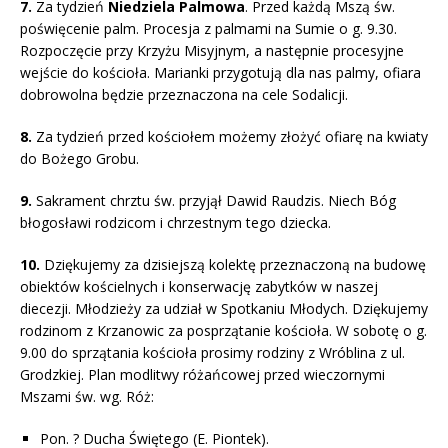
7.
Za tydzień
Niedziela Palmowa
. Przed każdą Mszą św.
poświęcenie palm. Procesja z palmami na Sumie o g. 9.30.
Rozpoczęcie przy Krzyżu Misyjnym, a następnie procesyjne
wejście do kościoła. Marianki przygotują dla nas palmy, ofiara
dobrowolna będzie przeznaczona na cele Sodalicji.
8.
Za tydzień przed kościołem możemy złożyć ofiarę na kwiaty
do Bożego Grobu.
9.
Sakrament chrztu św. przyjął Dawid Raudzis. Niech Bóg
błogosławi rodzicom i chrzestnym tego dziecka.
10.
Dziękujemy za dzisiejszą kolektę przeznaczoną na budowę
obiektów kościelnych i konserwację zabytków w naszej
diecezji. Młodzieży za udział w Spotkaniu Młodych. Dziękujemy
rodzinom z Krzanowic za posprzątanie kościoła. W sobotę o g.
9.00 do sprzątania kościoła prosimy rodziny z Wróblina z ul.
Grodzkiej.
Plan modlitwy różańcowej przed wieczornymi
Mszami św. wg. Róż:
Pon. ? Ducha Świętego (E. Piontek).