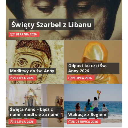
Święty Szarbel z Libanu
2 SIERPNIA 2026
Odpust ku czci Św.
Modlitwy do św. Anny
Anny 2026
26 LIPCA 2026
19 LIPCA 2026
Święta Anno – bądź z
nami i módl się za nami
Wakacje z Bogiem
19 LIPCA 2026
28 CZERWCA 2026