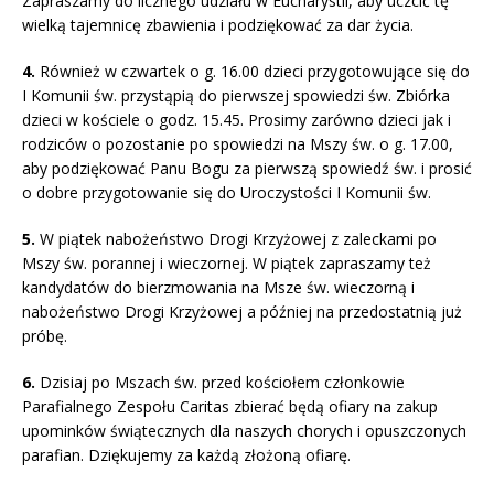
Zapraszamy do licznego udziału w Eucharystii, aby uczcić tę
wielką tajemnicę zbawienia i podziękować za dar życia.
4.
Również w czwartek o g. 16.00 dzieci przygotowujące się do
I Komunii św. przystąpią do pierwszej spowiedzi św. Zbiórka
dzieci w kościele o godz. 15.45. Prosimy zarówno dzieci jak i
rodziców o pozostanie po spowiedzi na Mszy św. o g. 17.00,
aby podziękować Panu Bogu za pierwszą spowiedź św. i prosić
o dobre przygotowanie się do Uroczystości I Komunii św.
5.
W piątek nabożeństwo Drogi Krzyżowej z zaleckami po
Mszy św. porannej i wieczornej. W piątek zapraszamy też
kandydatów do bierzmowania na Msze św. wieczorną i
nabożeństwo Drogi Krzyżowej a później na przedostatnią już
próbę.
6.
Dzisiaj po Mszach św. przed kościołem członkowie
Parafialnego Zespołu Caritas zbierać będą ofiary na zakup
upominków świątecznych dla naszych chorych i opuszczonych
parafian. Dziękujemy za każdą złożoną ofiarę.