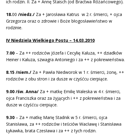
ich rodzin.
II. Za + Annę Staisch (od Bractwa Różańcowego).
18.
00
/niedz./
Za + Jarosława Katrus w 2 r. śmierci, + ojca
Grzegorza oraz o zdrowie i Boże błogosławieństwo w
rodzinie.
IV Niedziela Wielkiego Postu – 14.03.2010
7.00
– Za ++ rodziców Józefa i Cecylię Kaluza, ++ dziadków
Heiner i Kaluza, szwagra Antoniego i za ++ z pokrewieństwa.
8.15 /niem./
Za + Pawła Niedworok w 1 r. śmierci, żonę, ++
rodziców z obu stron i za dusze w czyśćcu cierpiące.
9.00 /św. Anna/
Za + matkę Emilię Waleska w 4 r. śmierci,
ojca Franciszka oraz za żyjących i ++ z pokrewieństwa i za
dusze w czyśćcu cierpiące.
9.30
– Za + matkę Marię Stadnik w 5 r. śmierci, ojca
Stanisława, za ++ rodziców i teściów Wacławę i Stanisława
Łykawka, brata Czesława i za ++ z tych rodzin.