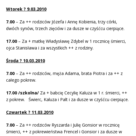
Wtorek ? 9.03.2010
7.00
– Za ++ rodziców Józefa i Annę Kobienia, trzy córki,
dwóch synów, trzech zięciów i za dusze w czyśćcu cierpiące.
17.00
– Za + matkę Władysławę Zdybel w 1 rocznicę śmierci,
ojca Stanisława i za wszystkich ++ z rodziny.
Środa ? 10.03.2010
7.00
– Za ++ rodziców, męża Adama, brata Piotra i za ++ z
całego pokrew.
17.00 /szkolna/
Za + babcię Cecylię Kaluza w 1 r. śmierci, ++
z pokrew. Świerc, Kaluza i Palt i za dusze w czyśćcu cierpiące.
Czwartek ? 11.03.2010
7.00
– Za ++ rodziców Ryszarda i Julię Gonsior w rocznicę
śmierci, ++ z pokrewieństwa Frencel i Gonsior i za dusze w