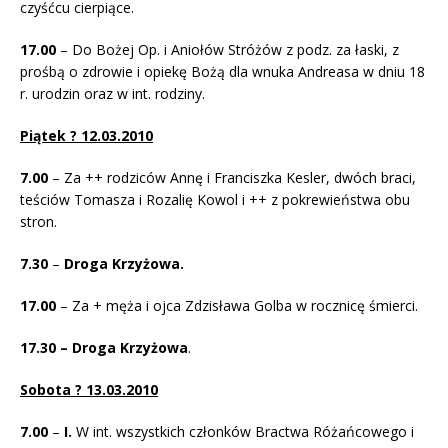
czyśćcu cierpiące.
17.00
– Do Bożej Op. i Aniołów Stróżów z podz. za łaski, z
prośbą o zdrowie i opiekę Bożą dla wnuka Andreasa w dniu 18
r. urodzin oraz w int. rodziny.
Piątek ? 12.03.2010
7.00
– Za ++ rodziców Annę i Franciszka Kesler, dwóch braci,
teściów Tomasza i Rozalię Kowol i ++ z pokrewieństwa obu
stron.
7.30
–
Droga Krzyżowa.
17.00
– Za + męża i ojca Zdzisława Golba w rocznicę śmierci.
17.30 – Droga Krzyżowa
.
Sobota ? 13.03.2010
7
.00
–
I.
W int. wszystkich członków Bractwa Różańcowego i