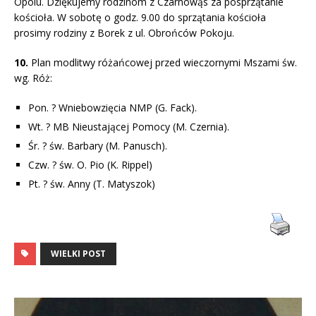
Opolu. Dziękujemy rodzinom z Czarnowąs za posprzątanie
kościoła. W sobotę o godz. 9.00 do sprzątania kościoła
prosimy rodziny z Borek z ul. Obrońców Pokoju.
10.
Plan modlitwy różańcowej przed wieczornymi Mszami św.
wg. Róż:
Pon. ? Wniebowzięcia NMP (G. Fack).
Wt. ? MB Nieustającej Pomocy (M. Czernia).
Śr. ? św. Barbary (M. Panusch).
Czw. ? św. O. Pio (K. Rippel)
Pt. ? św. Anny (T. Matyszok)
WIELKI POST