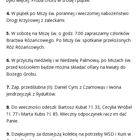
było więcej. Próba chóru w środę i piątek.
4.
W piątek po Mszy św. porannej i wieczornej nabożeństwo
Drogi Krzyżowej z zaleckami.
5.
W sobotę na Mszę św. o godz. 7.00 zapraszamy członków
Bractwa Różańcowego. Po Mszy św. spotkanie przełożonych
Róż Różańcowych.
6.
W przyszłą niedzielę i w Niedzielę Palmową, po Mszach św.
przed kościołem będzie można składać ofiary na kwiaty do
Bożego Grobu.
7.
Zap. przedślubna (II): Daniel Cyris z Czarnowąs i Iwona
Jendrzejczyk z Rydułtów.
8.
Do wieczności odeszli: Bartosz Kubat ? l. 33, Cecylia Wróbel
? l. 77 i Marta Kubis ? l. 85. Wieczny odpoczynek racz im dać
Panie.
9.
Dziękujemy za dzisiejszą kolektę na potrzeby WSD i Kurii w