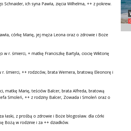
o Schnaider, ich syna Pawła, zięcia Wilhelma, ++ z pokrew.
Pawła, córkę Marię, jej męża Leona oraz o zdrowie i Boże
 w r. śmierci, + matkę Franciszkę Bartyla, ciocię Wiktorię
.
r. śmierci, ++ rodziców, brata Wernera, bratową Eleonorę i
i, matkę Marię, teściów Balcer, brata Alfreda, bratową
zefa Smoleń, ++ z rodziny Balcer, Zowada i Smoleń oraz o
za łaski, z prośbą o zdrowie i Boże błogosław. dla córki
ekę Bożą w rodzinie i za ++ dziadków.