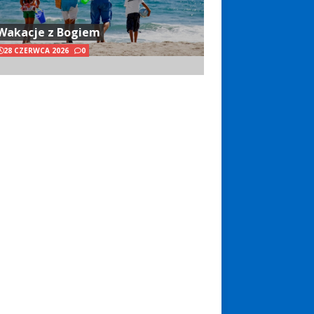
Wakacje z Bogiem
28 CZERWCA 2026
0