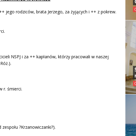
++ jego rodziców, brata Jerzego, za żyjących i ++ z pokrew.
ci.
cicieli NSPJ i za ++ kapłanów, którzy pracowali w naszej
Róż.).
 r. śmierci.
d zespołu ?Krzanowiczanki?).