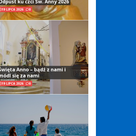
Odpust ku czci Św. Anny 2026
19 LIPCA 2026
0
Święta Anno – bądź z nami i
módl się za nami
19 LIPCA 2026
0