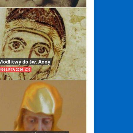
Modlitwy do św. Anny
26 LIPCA 2026
0