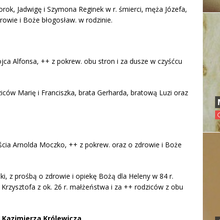
rok, Jadwigę i Szymona Reginek w r. śmierci, męża Józefa,
rowie i Boże błogosław. w rodzinie.
jca Alfonsa, ++ z pokrew. obu stron i za dusze w czyśćcu
iców Marię i Franciszka, brata Gerharda, bratową Luzi oraz
eścia Arnolda Moczko, ++ z pokrew. oraz o zdrowie i Boże
ki, z prośbą o zdrowie i opiekę Bożą dla Heleny w 84 r.
i Krzysztofa z ok. 26 r. małżeństwa i za ++ rodziców z obu
Kazimierza Królewicza