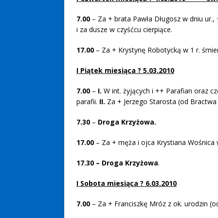
7.00
– Za + brata Pawła Długosz w dniu ur., 
i za dusze w czyśćcu cierpiące.
17.00
– Za + Krystynę Robotycką w 1 r. śmier
I Piątek miesiąca ? 5.03.2010
7.00
–
I.
W int. żyjących i ++ Parafian oraz cz
parafii.
II.
Za + Jerzego Starosta (od Bractwa 
7.30
–
Droga Krzyżowa.
17.00
– Za + męża i ojca Krystiana Wośnica w
17.30 – Droga Krzyżowa
.
I Sobota miesiąca ? 6.03.2010
7
.00
– Za + Franciszkę Mróz z ok. urodzin (o