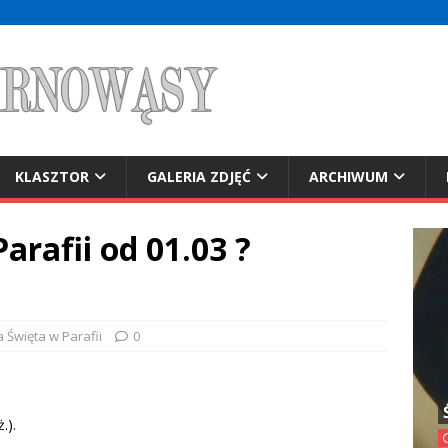
KLASZTOR
GALERIA ZDJĘĆ
ARCHIWUM
arafii od 01.03 ?
a Święta w Parafii
0
.).