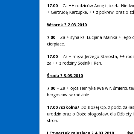
17.00
– Za ++ rodziców Annę i Józefa Niedwo
+ Gertrudę Karzupke, ++ z pokrew. oraz o zd
Wtorek ? 2.03.2010
7.00
– Za + syna ks. Lucjana Mainka + jego o
cierpiące.
17.00
– Za + męża Jerzego Starosta, ++ rodz
za ++ z rodziny Sośnik i Reh.
Środa ? 3.03.2010
7.00
– Za + ojca Henryka Iwa w r. śmierci, t
błogosław. w rodzinie.
17.00 /szkolna/
Do Bożej Op. z podz. za łas
urodzin oraz o Boże błogosław. dla Elżbiety 
stron.
I Czwartek miesiąca ? 4.03.2010 św. 