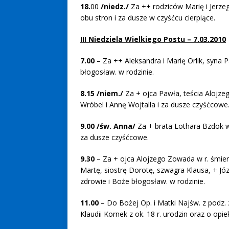
18.
00
/niedz./
Za ++ rodziców Marię i Jerzeg
obu stron i za dusze w czyśćcu cierpiące.
III Niedziela Wielkiego Postu – 7.03.2010
7.00
– Za ++ Aleksandra i Marię Orlik, syna 
błogosław. w rodzinie.
8.15 /niem./
Za + ojca Pawła, teścia Alojzego
Wróbel i Annę Wojtalla i za dusze czyśćcowe
9.00 /św. Anna/
Za + brata Lothara Bzdok w 
za dusze czyśćcowe.
9.30
– Za + ojca Alojzego Zowada w r. śmierc
Martę, siostrę Dorotę, szwagra Klausa, + Jó
zdrowie i Boże błogosław. w rodzinie.
11.00
– Do Bożej Op. i Matki Najśw. z podz. 
Klaudii Kornek z ok. 18 r. urodzin oraz o opi