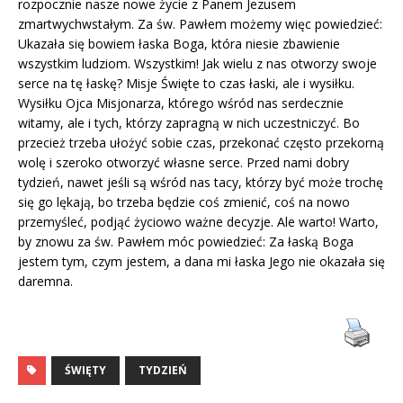
rozpocznie nasze nowe życie z Panem Jezusem
zmartwychwstałym. Za św. Pawłem możemy więc powiedzieć:
Ukazała się bowiem łaska Boga, która niesie zbawienie
wszystkim ludziom. Wszystkim! Jak wielu z nas otworzy swoje
serce na tę łaskę? Misje Święte to czas łaski, ale i wysiłku.
Wysiłku Ojca Misjonarza, którego wśród nas serdecznie
witamy, ale i tych, którzy zapragną w nich uczestniczyć. Bo
przecież trzeba ułożyć sobie czas, przekonać często przekorną
wolę i szeroko otworzyć własne serce. Przed nami dobry
tydzień, nawet jeśli są wśród nas tacy, którzy być może trochę
się go lękają, bo trzeba będzie coś zmienić, coś na nowo
przemyśleć, podjąć życiowo ważne decyzje. Ale warto! Warto,
by znowu za św. Pawłem móc powiedzieć: Za łaską Boga
jestem tym, czym jestem, a dana mi łaska Jego nie okazała się
daremna.
ŚWIĘTY
TYDZIEŃ