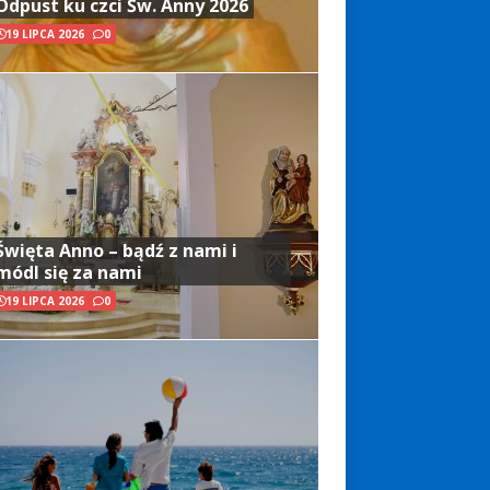
Odpust ku czci Św. Anny 2026
19 LIPCA 2026
0
Święta Anno – bądź z nami i
módl się za nami
19 LIPCA 2026
0