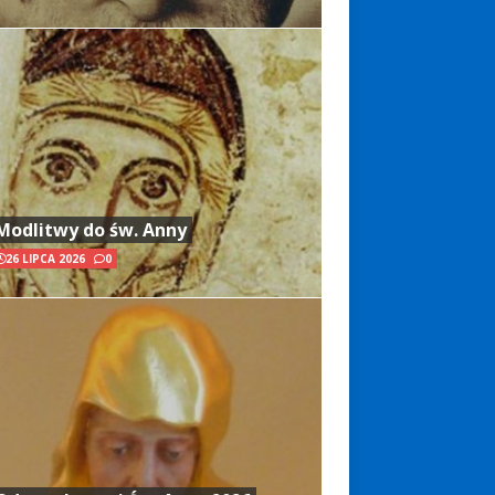
Modlitwy do św. Anny
26 LIPCA 2026
0