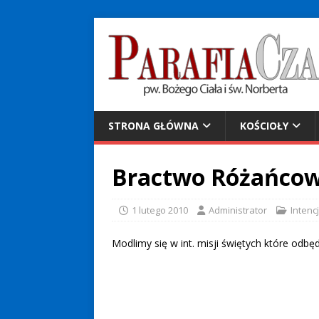
STRONA GŁÓWNA
KOŚCIOŁY
Bractwo Różańcowe 
1 lutego 2010
Administrator
Inten
Modlimy się w int. misji świętych które odbęd