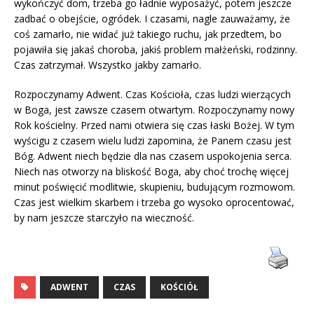
wykończyć dom, trzeba go ładnie wyposażyć, potem jeszcze
zadbać o obejście, ogródek. I czasami, nagle zauważamy, że
coś zamarło, nie widać już takiego ruchu, jak przedtem, bo
pojawiła się jakaś choroba, jakiś problem małżeński, rodzinny.
Czas zatrzymał. Wszystko jakby zamarło.
Rozpoczynamy Adwent. Czas Kościoła, czas ludzi wierzących
w Boga, jest zawsze czasem otwartym. Rozpoczynamy nowy
Rok kościelny. Przed nami otwiera się czas łaski Bożej. W tym
wyścigu z czasem wielu ludzi zapomina, że Panem czasu jest
Bóg. Adwent niech będzie dla nas czasem uspokojenia serca.
Niech nas otworzy na bliskość Boga, aby choć trochę więcej
minut poświęcić modlitwie, skupieniu, budującym rozmowom.
Czas jest wielkim skarbem i trzeba go wysoko oprocentować,
by nam jeszcze starczyło na wieczność.
ADWENT
CZAS
KOŚCIÓŁ