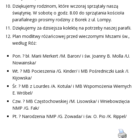
Dziękujemy rodzinom, które wczoraj sprzątały naszą
świątynię. W sobotę o godz. 8.00 do sprzątania kościoła
parafialnego prosimy rodziny z Borek z ul. Lompy.
Dziękujemy za dzisiejsza kolektę na potrzeby naszej parafii.
Plan modlitwy różańcowej przed wieczornymi Mszami św.,
według Róż:
Pon. ? bł. Marii Merkert /M. Baron/ i św. Joanny B. Molla /U.
Nowainska/
Wt. ? MB Pocieszenia /G. Kinder/ i MB Pośredniczki Łask /I.
Kijowska/
Śr. ? MB z Lourdes /A. Kotula/ i MB Wspomożenia Wiernych
E. Wróbel/
Czw. ? MB Częstochowskiej /M. Lisowska/ i Wniebowzięcia
NMP /G. Fak/
Pt. ? Narodzenia NMP /G. Zowada/ i św. O. Pio /K. Rippel/