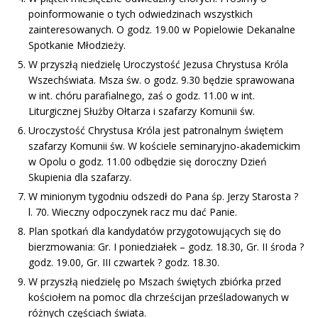
poinformowanie o tych odwiedzinach wszystkich
zainteresowanych. O godz. 19.00 w Popielowie Dekanalne
Spotkanie Młodzieży.
W przyszłą niedzielę Uroczystość Jezusa Chrystusa Króla
Wszechświata. Msza św. o godz. 9.30 będzie sprawowana
w int. chóru parafialnego, zaś o godz. 11.00 w int.
Liturgicznej Służby Ołtarza i szafarzy Komunii św.
Uroczystość Chrystusa Króla jest patronalnym świętem
szafarzy Komunii św. W kościele seminaryjno-akademickim
w Opolu o godz. 11.00 odbędzie się doroczny Dzień
Skupienia dla szafarzy.
W minionym tygodniu odszedł do Pana śp. Jerzy Starosta ?
l. 70. Wieczny odpoczynek racz mu dać Panie.
Plan spotkań dla kandydatów przygotowujących się do
bierzmowania: Gr. I poniedziałek – godz. 18.30, Gr. II środa ?
godz. 19.00, Gr. III czwartek ? godz. 18.30.
W przyszłą niedzielę po Mszach świętych zbiórka przed
kościołem na pomoc dla chrześcijan prześladowanych w
różnych częściach świata.