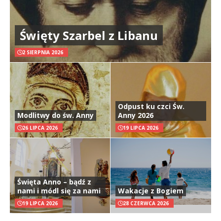
Święty Szarbel z Libanu
2 SIERPNIA 2026
Odpust ku czci Św.
Modlitwy do św. Anny
Anny 2026
26 LIPCA 2026
19 LIPCA 2026
Święta Anno – bądź z
nami i módl się za nami
Wakacje z Bogiem
19 LIPCA 2026
28 CZERWCA 2026