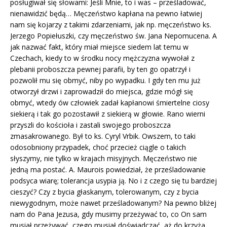
posługiwał się słowami: Jeśli Mnie, to i was – prześladować,
nienawidzić będą… Męczeństwo kapłana na pewno łatwiej
nam się kojarzy z takimi zdarzeniami, jak np. męczeństwo ks.
Jerzego Popiełuszki, czy męczeństwo św. Jana Nepomucena. A
jak nazwać fakt, który miał miejsce siedem lat temu w
Czechach, kiedy to w środku nocy mężczyzna wywołał z
plebanii proboszcza pewnej parafii, by ten go opatrzył i
pozwolił mu się obmyć, niby po wypadku. I gdy ten mu już
otworzył drzwi i zaprowadził do miejsca, gdzie mógł się
obmyć, wtedy ów człowiek zadał kapłanowi śmiertelne ciosy
siekierą i tak go pozostawił z siekierą w głowie. Rano wierni
przyszli do kościoła i zastali swojego proboszcza
zmasakrowanego. Był to ks. Cyryl Vrbik. Owszem, to taki
odosobniony przypadek, choć przecież ciągle o takich
słyszymy, nie tylko w krajach misyjnych. Męczeństwo nie
jedną ma postać. A. Maurois powiedział, że prześladowanie
podsyca wiarę; tolerancja usypia ją. No i z czego się tu bardziej
cieszyć? Czy z bycia głaskanym, tolerowanym, czy z bycia
niewygodnym, może nawet prześladowanym? Na pewno bliżej
nam do Pana Jezusa, gdy musimy przeżywać to, co On sam
musiał przeżywać, czego musiał doświadczać, aż do krzyża.