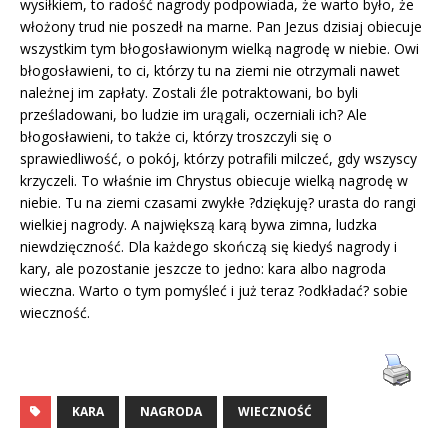
wysiłkiem, to radość nagrody podpowiada, że warto było, że
włożony trud nie poszedł na marne. Pan Jezus dzisiaj obiecuje
wszystkim tym błogosławionym wielką nagrodę w niebie. Owi
błogosławieni, to ci, którzy tu na ziemi nie otrzymali nawet
należnej im zapłaty. Zostali źle potraktowani, bo byli
prześladowani, bo ludzie im urągali, oczerniali ich? Ale
błogosławieni, to także ci, którzy troszczyli się o
sprawiedliwość, o pokój, którzy potrafili milczeć, gdy wszyscy
krzyczeli. To właśnie im Chrystus obiecuje wielką nagrodę w
niebie. Tu na ziemi czasami zwykłe ?dziękuję? urasta do rangi
wielkiej nagrody. A największą karą bywa zimna, ludzka
niewdzięczność. Dla każdego skończą się kiedyś nagrody i
kary, ale pozostanie jeszcze to jedno: kara albo nagroda
wieczna. Warto o tym pomyśleć i już teraz ?odkładać? sobie
wieczność.
KARA
NAGRODA
WIECZNOŚĆ